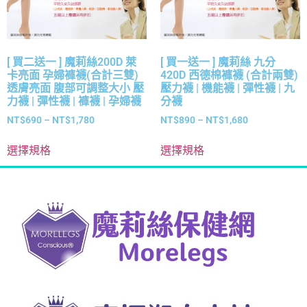
[ 買二送一 ] 魔莉絲200D 萊
[ 買一送一 ] 魔莉絲 九分
卡亮面 孕婦褲襪(合計三雙)
420D 西德棉褲襪 (合計兩雙)
透膚亮面 腹部可調整大小 壓
壓力襪 | 機能襪 | 彈性襪 | 九
力襪 | 彈性襪 | 褲襪 | 孕婦襪
分襪
NT$
690
–
NT$
1,780
NT$
890
–
NT$
1,680
選擇規格
選擇規格