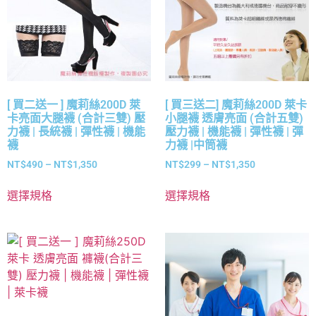
[ 買二送一 ] 魔莉絲200D 萊
[ 買三送二] 魔莉絲200D 萊卡
卡亮面大腿襪 (合計三雙) 壓
小腿襪 透膚亮面 (合計五雙)
力襪 | 長統襪 | 彈性襪 | 機能
壓力襪 | 機能襪 | 彈性襪 | 彈
襪
力襪 |中筒襪
NT$
490
–
NT$
1,350
NT$
299
–
NT$
1,350
選擇規格
選擇規格