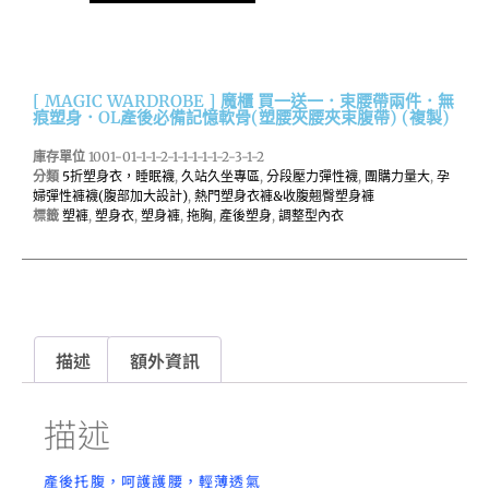
[ MAGIC WARDROBE ] 魔櫃 買一送一．束腰帶兩件．無
痕塑身．OL產後必備記憶軟骨(塑腰夾腰夾束腹帶) (複製)
庫存單位
1001-01-1-1-2-1-1-1-1-1-2-3-1-2
分類
5折塑身衣，睡眠襪
,
久站久坐專區
,
分段壓力彈性襪
,
團購力量大
,
孕
婦彈性褲襪(腹部加大設計)
,
熱門塑身衣褲&收腹翹臀塑身褲
標籤
塑褲
,
塑身衣
,
塑身褲
,
拖胸
,
產後塑身
,
調整型內衣
描述
額外資訊
描述
產後托腹，呵護護腰，輕薄透氣