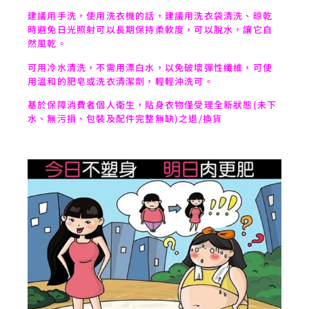
建議用手洗，使用洗衣機的話，建議用洗衣袋清洗、晾乾
時避免日光照射可以長期保持柔軟度，可以脫水，讓它自
然風乾。
可用冷水清洗，不需用漂白水，以免破壞彈性纖維，可使
用溫和的肥皂或洗衣清潔劑，輕輕沖洗可。
基於保障消費者個人衛生，貼身衣物僅受理全新狀態(未下
水、無污損、包裝及配件完整無缺)之退/換貨