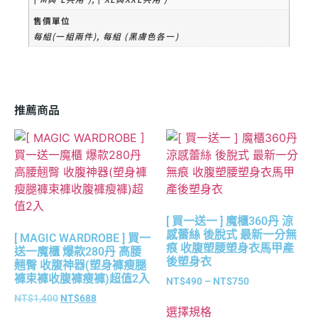
售價單位
每組(一組兩件), 每組 (黑膚色各一)
推薦商品
[ 買一送一 ] 魔櫃360丹 涼
感蕾絲 後脫式 最新一分無
[ MAGIC WARDROBE ] 買一
痕 收腹塑腰塑身衣馬甲產
送一魔櫃 爆款280丹 高腰
後塑身衣
翹臀 收腹神器(塑身褲瘦腿
褲束褲收腹褲瘦褲)超值2入
NT$
490
–
NT$
750
NT$
1,400
NT$
688
選擇規格