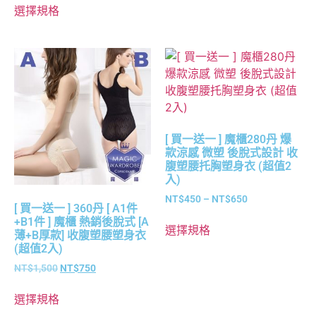
選擇規格
[ 買一送一 ] 魔櫃280丹 爆
款涼感 微塑 後脫式設計 收
腹塑腰托胸塑身衣 (超值2
入)
NT$
450
–
NT$
650
[ 買一送一 ] 360丹 [ A1件
+B1件 ] 魔櫃 熱銷後脫式 [A
選擇規格
薄+B厚款] 收腹塑腰塑身衣
(超值2入)
NT$
1,500
NT$
750
選擇規格