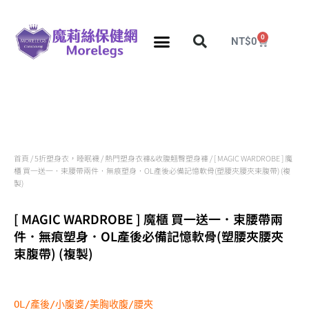
0
NT$
0
分段壓力彈性襪
久站久坐專區
團購力量大
推薦瘦腿襪
5折塑身衣，睡眠襪
首頁
/
5折塑身衣，睡眠襪
/
熱門塑身衣褲&收腹翹臀塑身褲
/ [ MAGIC WARDROBE ] 魔
櫃 買一送一．束腰帶兩件．無痕塑身．OL產後必備記憶軟骨(塑腰夾腰夾束腹帶) (複
製)
[ MAGIC WARDROBE ] 魔櫃 買一送一．束腰帶兩
件．無痕塑身．OL產後必備記憶軟骨(塑腰夾腰夾
束腹帶) (複製)
OL/產後/小腹婆/美胸收腹/腰夾