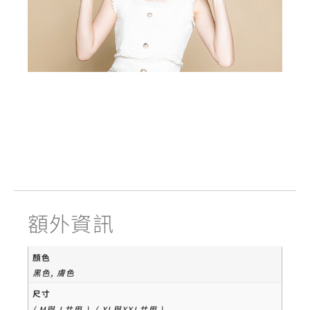
額外資訊
顏色
黑色, 膚色
尺寸
( M與 L共用 ), ( XL與XXL共用 )