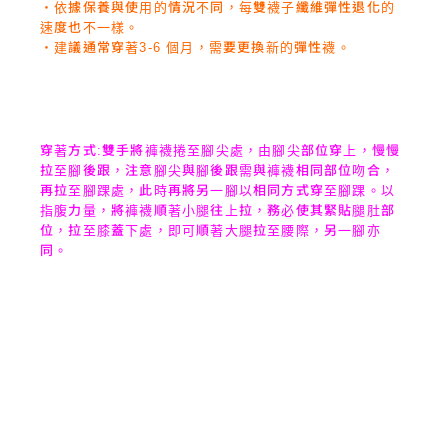
‧依據保養與使用的情況不同，每雙襪子纖維彈性退化的
速度也不一樣。
‧建議通常穿著3-6 個月，需要更換新的彈性襪。
穿著方式:雙手將褲襪捲至腳尖處，由腳尖部位穿上，慢慢
拉至腳後跟，注意腳尖與腳後跟需與褲襪相同部位吻合，
再拉至腳踝處，此時再將另一腳以相同方式穿至腳踝。以
指腹力量，將褲襪順著小腿往上拉，務必使其緊貼腿肚部
位，拉至膝蓋下處，即可順著大腿拉至腰際，另一腳亦
同。