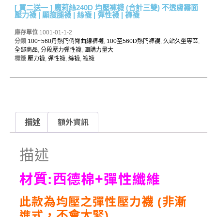
[ 買二送一 ] 魔莉絲240D 均壓褲襪 (合計三雙) 不透膚霧面
壓力襪 | 顯瘦腿襪 | 絲襪 | 彈性襪 | 褲襪
庫存單位
1001-01-1-2
分類
100~560丹熱門俏臀曲線褲襪
,
100至560D熱門褲襪
,
久站久坐專區
,
全部商品
,
分段壓力彈性襪
,
團購力量大
標籤
壓力襪
,
彈性襪
,
絲襪
,
褲襪
描述
額外資訊
描述
材質:西德棉+彈性纖維
此款為均壓之彈性壓力襪 (非漸
進式，不會太緊)