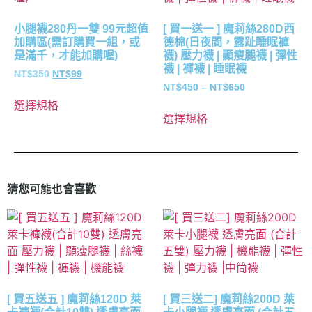
小腿襪280丹一雙 99元超值
[ 買一送一 ] 魔莉絲280D西
加購區(需訂購買一組，或
德棉(日夜間，露趾睡眠褲
是滿千，才能加購喔)
襪) 壓力襪 | 顯瘦腿襪 | 彈性
襪 | 褲襪 | 睡眠襪
NT$
350
NT$
99
NT$
450
–
NT$
650
選擇規格
選擇規格
猜您可能也會喜歡
[ 買五送五 ] 魔莉絲120D 萊
[ 買三送二] 魔莉絲200D 萊