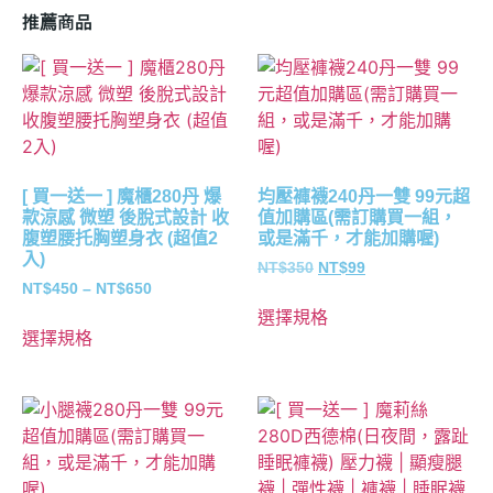
推薦商品
[ 買一送一 ] 魔櫃280丹 爆
均壓褲襪240丹一雙 99元超
款涼感 微塑 後脫式設計 收
值加購區(需訂購買一組，
腹塑腰托胸塑身衣 (超值2
或是滿千，才能加購喔)
入)
NT$
350
NT$
99
NT$
450
–
NT$
650
選擇規格
選擇規格