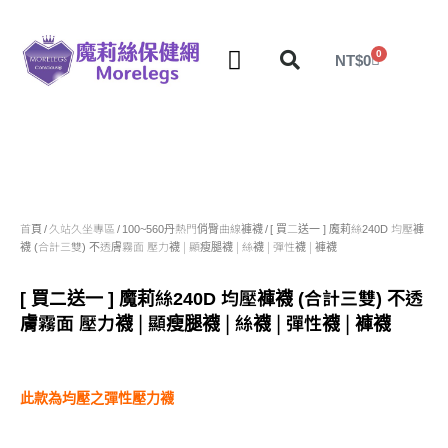
0
NT$
0
分段壓力彈性襪
久站久坐專區
團購力量大
推薦瘦腿襪
5折塑身衣，睡眠襪
首頁
/
久站久坐專區
/
100~560丹熱門俏臀曲線褲襪
/ [ 買二送一 ] 魔莉絲240D 均壓褲
襪 (合計三雙) 不透膚霧面 壓力襪 | 顯瘦腿襪 | 絲襪 | 彈性襪 | 褲襪
[ 買二送一 ] 魔莉絲240D 均壓褲襪 (合計三雙) 不透
膚霧面 壓力襪 | 顯瘦腿襪 | 絲襪 | 彈性襪 | 褲襪
此款為均壓之彈性壓力襪