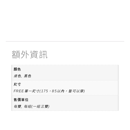
額外資訊
顏色
膚色, 黑色
尺寸
FREE單一尺寸(175，85以內，皆可以穿)
售價單位
每雙, 每組(一組三雙)