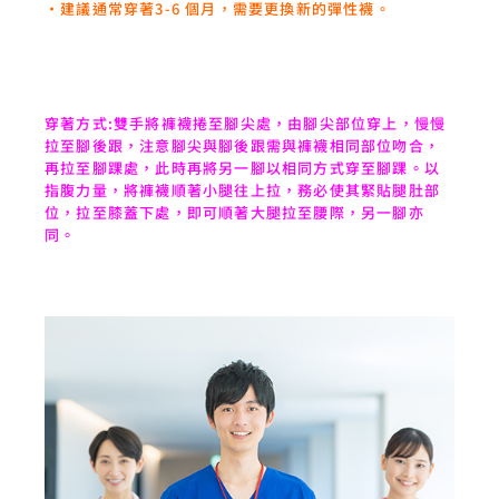
‧建議通常穿著3-6 個月，需要更換新的彈性襪。
穿著方式:雙手將褲襪捲至腳尖處，由腳尖部位穿上，慢慢
拉至腳後跟，注意腳尖與腳後跟需與褲襪相同部位吻合，
再拉至腳踝處，此時再將另一腳以相同方式穿至腳踝。以
指腹力量，將褲襪順著小腿往上拉，務必使其緊貼腿肚部
位，拉至膝蓋下處，即可順著大腿拉至腰際，另一腳亦
同。