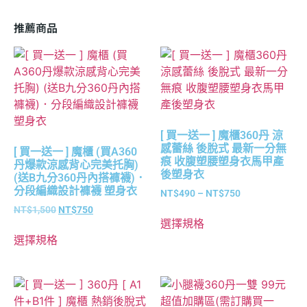
推薦商品
[ 買一送一 ] 魔櫃360丹 涼
感蕾絲 後脫式 最新一分無
[ 買一送一 ] 魔櫃 (買A360
痕 收腹塑腰塑身衣馬甲產
丹爆款涼感背心完美托胸)
後塑身衣
(送B九分360丹內搭褲襪)．
分段編織設計褲襪 塑身衣
NT$
490
–
NT$
750
NT$
1,500
NT$
750
選擇規格
選擇規格