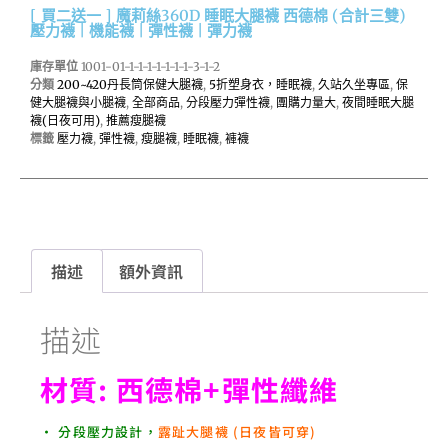
[ 買二送一 ] 魔莉絲360D 睡眠大腿襪 西德棉 (合計三雙)
壓力襪 | 機能襪 | 彈性襪 | 彈力襪
庫存單位
1001-01-1-1-1-1-1-1-1-3-1-2
分類
200~420丹長筒保健大腿襪
,
5折塑身衣，睡眠襪
,
久站久坐專區
,
保
健大腿襪與小腿襪
,
全部商品
,
分段壓力彈性襪
,
團購力量大
,
夜間睡眠大腿
襪(日夜可用)
,
推薦瘦腿襪
標籤
壓力襪
,
彈性襪
,
瘦腿襪
,
睡眠襪
,
褲襪
描述
額外資訊
描述
材質: 西德棉+彈性纖維
• 分段壓力設計，
露趾大腿襪 (日夜皆可穿)