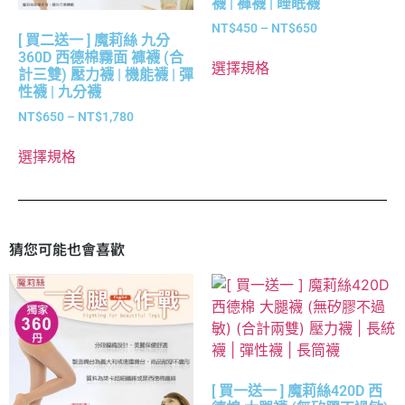
襪 | 褲襪 | 睡眠襪
NT$
450
–
NT$
650
[ 買二送一 ] 魔莉絲 九分
360D 西德棉霧面 褲襪 (合
選擇規格
計三雙) 壓力襪 | 機能襪 | 彈
性襪 | 九分襪
NT$
650
–
NT$
1,780
選擇規格
猜您可能也會喜歡
[ 買一送一 ] 魔莉絲420D 西