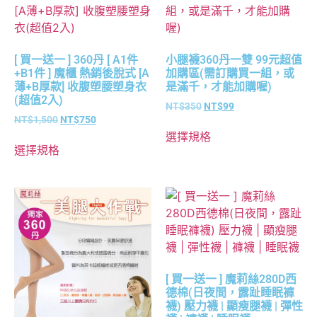
[ 買一送一 ] 360丹 [ A1件
小腿襪360丹一雙 99元超值
+B1件 ] 魔櫃 熱銷後脫式 [A
加購區(需訂購買一組，或
薄+B厚款] 收腹塑腰塑身衣
是滿千，才能加購喔)
(超值2入)
NT$
350
NT$
99
NT$
1,500
NT$
750
選擇規格
選擇規格
[ 買一送一 ] 魔莉絲280D西
德棉(日夜間，露趾睡眠褲
襪) 壓力襪 | 顯瘦腿襪 | 彈性