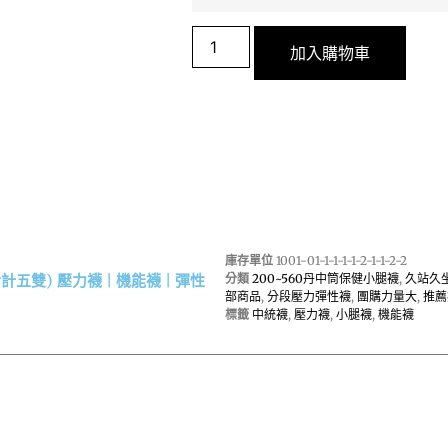
加入購物車
庫存單位
1001-01-1-1-1-1-2-1-1-2-2
計五雙) 壓力襪 | 機能襪 | 彈性
分類
200~560丹中筒保健小腿襪
,
久站久
部商品
,
分段壓力彈性襪
,
團購力量大
,
推薦
標籤
中統襪
,
壓力襪
,
小腿襪
,
機能襪