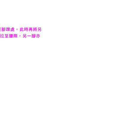
至腳踝處，此時再將另
拉至腰際，另一腳亦