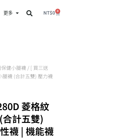
0
更多
NT$
0
中筒保健小腿襪
/ [ 買三送
小腿襪 (合計五雙) 壓力襪
280D 菱格紋
(合計五雙)
彈性襪 | 機能襪