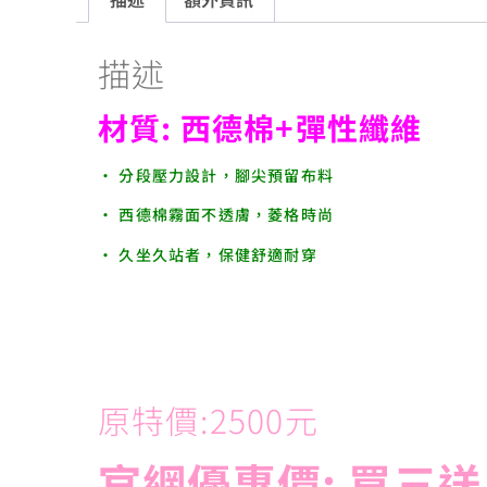
描述
材質: 西德棉+彈性纖維
• 分段壓力設計，腳尖預留布料
• 西德棉霧面不透膚，菱格時尚
• 久坐久站者，保健舒適耐穿
原特價:2500元
官網優惠價: 買三送