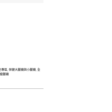
坐專區
,
保健大腿襪與小腿襪
,
全
瘦腿襪