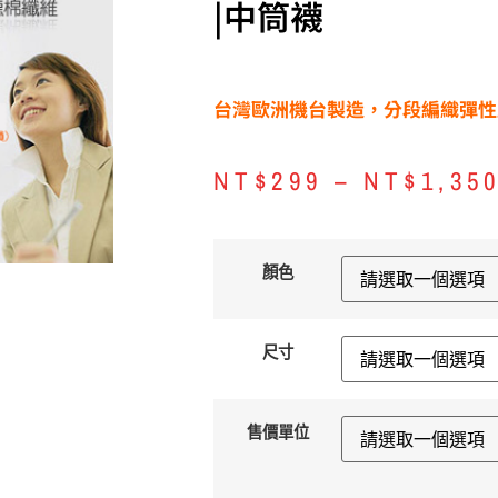
|中筒襪
台灣歐洲機台製造，分段編織彈性
NT$
299
–
NT$
1,35
顏色
尺寸
售價單位