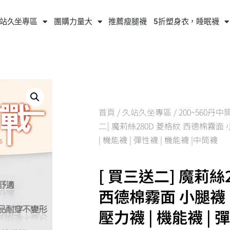
站久坐專區
團購力量大
推薦瘦腿襪
5折塑身衣，睡眠襪
首頁
/
久站久坐專區
/
200~560丹
二] 魔莉絲280D 菱格紋 西德棉霧面 
| 機能襪 | 彈性襪 | 機能襪 |中筒襪
[ 買三送二] 魔莉絲
西德棉霧面 小腿襪 
壓力襪 | 機能襪 | 