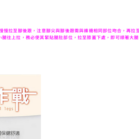
，慢慢拉至腳後跟，注意腳尖與腳後跟需與褲襪相同部位吻合，再拉
小腿往上拉，務必使其緊貼腿肚部位，拉至膝蓋下處，即可順著大腿