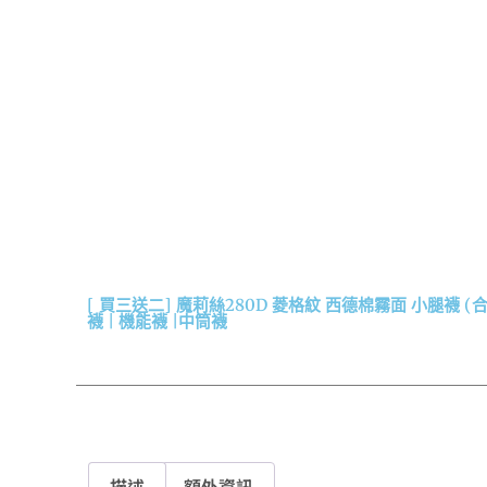
[ 買三送二] 魔莉絲280D 菱格紋 西德棉霧面 小腿襪 (合
襪 | 機能襪 |中筒襪
描述
額外資訊