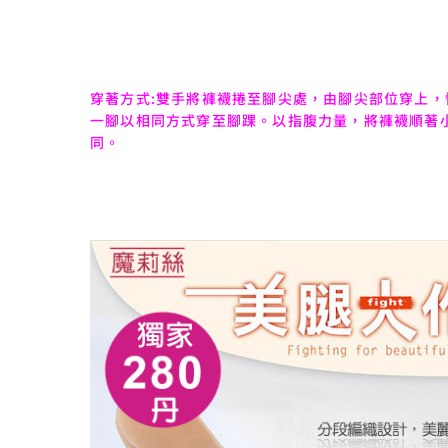
穿著方式:雙手將褲襪捲至腳尖處，由腳尖部位穿上
一腳以相同方式穿至腳踝。以指腹力量，將褲襪順著
同。