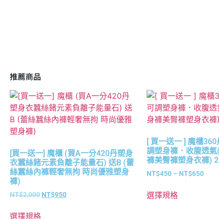
推薦商品
[ 買一送一 ] 魔櫃36
調塑身褲．收腹透氣
[買一送一] 魔櫃 (買A一分420丹塑身
褲美臀褲塑身衣褲) 
衣蠶絲鍺元素負離子能量石) 送B (蕾
絲蠶絲內褲輕奢無拘 時尚優雅塑身
NT$
450
–
NT$
650
褲)
選擇規格
NT$
2,000
NT$
950
選擇規格