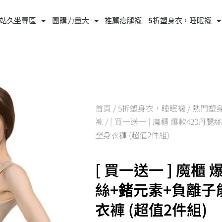
站久坐專區
團購力量大
推薦瘦腿襪
5折塑身衣，睡眠襪
首頁
/
5折塑身衣，睡眠襪
/
熱門塑
褲
/ [ 買一送一 ] 魔櫃 爆款420
塑身衣褲 (超值2件組)
[ 買一送一 ] 魔櫃 
絲+鍺元素+負離子
衣褲 (超值2件組)