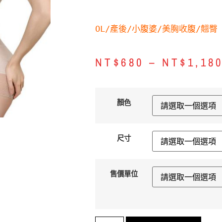
OL/產後/小腹婆/美胸收腹/翹臀
NT$
680
–
NT$
1,18
顏色
尺寸
售價單位