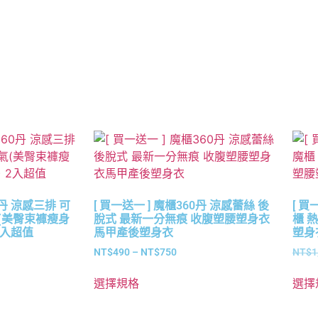
0丹 涼感三排 可
[ 買一送一 ] 魔櫃360丹 涼感蕾絲 後
[ 買
(美臀束褲瘦身
脫式 最新一分無痕 收腹塑腰塑身衣
櫃 
2入超值
馬甲產後塑身衣
塑身
NT$
490
–
NT$
750
NT$
1
選擇規格
選擇