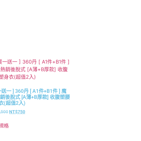
一送一 ] 360丹 [ A1件+B1件 ] 魔
熱銷後脫式 [A薄+B厚款] 收腹塑腰
衣(超值2入)
,500
NT$
750
規格