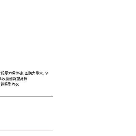
分段壓力彈性襪
,
團購力量大
,
孕
&收腹翹臀塑身褲
,
調整型內衣