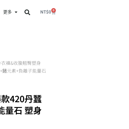
0
更多
NT$
0
身衣褲&收腹翹臀塑身
丹蠶絲+鍺元素+負離子能量石
爆款420丹蠶
能量石 塑身