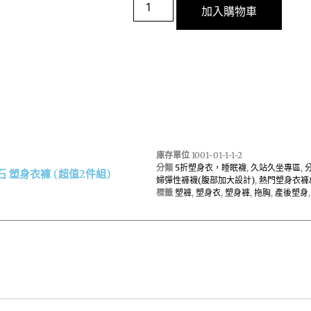
加入購物車
庫存單位
1001-01-1-1-2
分類
5折塑身衣，睡眠襪
,
久站久坐專區
,
石 塑身衣褲 (超值2件組)
婦彈性褲襪(腹部加大設計)
,
熱門塑身衣褲
標籤
塑褲
,
塑身衣
,
塑身褲
,
拖胸
,
產後塑身