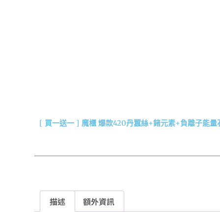
[ 買一送一 ] 魔櫃 爆款420丹蠶絲+鍺元素+負離子能量
描述
額外資訊