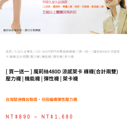
首頁
/
久站久坐專區
/
100~560丹熱門俏臀曲線褲襪
/ [ 買一送一 ] 魔莉絲480D 涼感萊
卡 褲襪(合計兩雙) 壓力襪 | 機能襪 | 彈性襪 | 萊卡襪
[ 買一送一 ] 魔莉絲480D 涼感萊卡 褲襪(合計兩雙)
壓力襪 | 機能襪 | 彈性襪 | 萊卡襪
台灣歐洲機台製造，分段編織彈性壓力襪
NT$
890
–
NT$
1,680