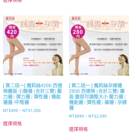
選擇規格
[ 買二送一] 魔莉絲420D 西德
[ 買二送一 ] 魔莉絲孕婦襪
棉霧面 小腿襪 (合計三雙) 壓
280D 西德棉 (合計三雙) 霧
力襪 | 彈力襪 | 彈性襪 | 機能
面 腹部可調整大小 壓力襪 |
襪襪 |中筒襪
機能襪 | 彈性襪 | 褲襪 | 孕婦
襪
NT$
490
–
NT$
1,350
NT$
890
–
NT$
2,390
選擇規格
選擇規格