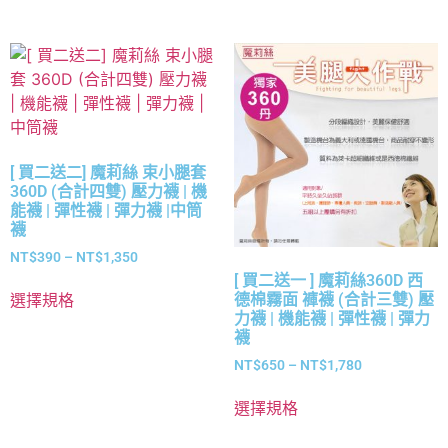
[ 買二送二] 魔莉絲 束小腿套
360D (合計四雙) 壓力襪 | 機
能襪 | 彈性襪 | 彈力襪 |中筒
襪
NT$
390
–
NT$
1,350
[ 買二送一 ] 魔莉絲360D 西
德棉霧面 褲襪 (合計三雙) 壓
選擇規格
力襪 | 機能襪 | 彈性襪 | 彈力
襪
NT$
650
–
NT$
1,780
選擇規格