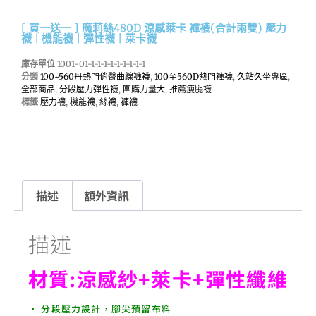
[ 買一送一 ] 魔莉絲480D 涼感萊卡 褲襪(合計兩雙) 壓力
襪 | 機能襪 | 彈性襪 | 萊卡襪
庫存單位
1001-01-1-1-1-1-1-1-1-1-1
分類
100~560丹熱門俏臀曲線褲襪
,
100至560D熱門褲襪
,
久站久坐專區
,
全部商品
,
分段壓力彈性襪
,
團購力量大
,
推薦瘦腿襪
標籤
壓力襪
,
機能襪
,
絲襪
,
褲襪
描述
額外資訊
描述
材質:涼感紗+萊卡+彈性纖維
• 分段壓力設計，腳尖預留布料