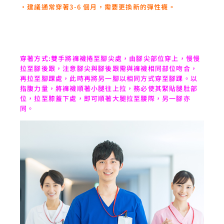
‧建議通常穿著3-6 個月，需要更換新的彈性襪。
穿著方式:雙手將褲襪捲至腳尖處，由腳尖部位穿上，慢慢
拉至腳後跟，注意腳尖與腳後跟需與褲襪相同部位吻合，
再拉至腳踝處，此時再將另一腳以相同方式穿至腳踝。以
指腹力量，將褲襪順著小腿往上拉，務必使其緊貼腿肚部
位，拉至膝蓋下處，即可順著大腿拉至腰際，另一腳亦
同。