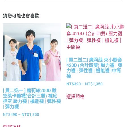
猜您可能也會喜歡
[ 買二送二] 魔莉絲 束小腿套
420D (合計四雙) 壓力襪 | 彈
力襪 | 彈性襪 | 機能襪 |中筒
襪
NT$
390
–
NT$
1,350
[ 買二送一 ] 魔莉絲200D 雕
空萊卡褲襪(合計三雙) 褲底
選擇規格
挖空 壓力襪 | 機能襪 | 彈性襪
| 彈力襪
NT$
490
–
NT$
1,350