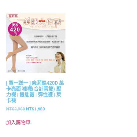
[ 買一送一 ] 魔莉絲420D 萊
卡亮面 褲襪(合計兩雙) 壓
力襪 | 機能襪 | 彈性襪 | 萊
卡襪
NT$
2,980
NT$
1,680
加入購物車