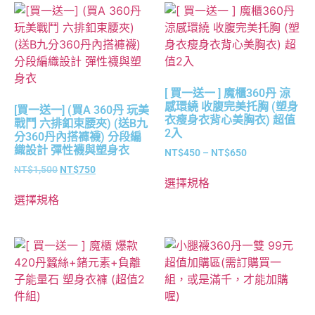
[ 買一送一 ] 魔櫃360丹 涼
感環繞 收腹完美托胸 (塑身
[買一送一] (買A 360丹 玩美
衣瘦身衣背心美胸衣) 超值
戰鬥 六排釦束腰夾) (送B九
2入
分360丹內搭褲襪) 分段編
織設計 彈性襪與塑身衣
NT$
450
–
NT$
650
NT$
1,500
NT$
750
選擇規格
選擇規格