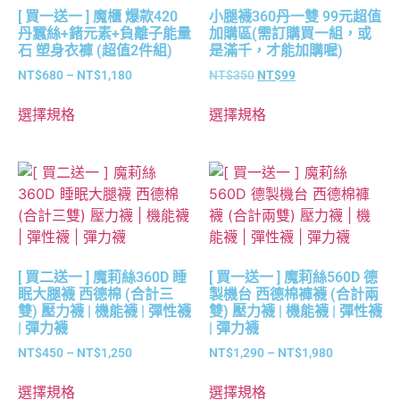
[ 買一送一 ] 魔櫃 爆款420
小腿襪360丹一雙 99元超值
丹蠶絲+鍺元素+負離子能量
加購區(需訂購買一組，或
石 塑身衣褲 (超值2件組)
是滿千，才能加購喔)
NT$
680
–
NT$
1,180
NT$
350
NT$
99
選擇規格
選擇規格
[ 買二送一 ] 魔莉絲360D 睡
[ 買一送一 ] 魔莉絲560D 德
眠大腿襪 西德棉 (合計三
製機台 西德棉褲襪 (合計兩
雙) 壓力襪 | 機能襪 | 彈性襪
雙) 壓力襪 | 機能襪 | 彈性襪
| 彈力襪
| 彈力襪
NT$
450
–
NT$
1,250
NT$
1,290
–
NT$
1,980
選擇規格
選擇規格