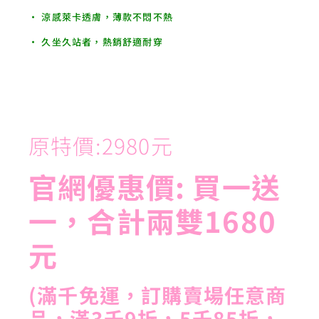
• 涼感萊卡透膚，薄款不悶不熱
• 久坐久站者，熱銷舒適耐穿
原特價:2980元
官網優惠價: 買一送
一，合計兩雙1680
元
(滿千免運，訂購賣場任意商
品，滿3千9折，5千85折，