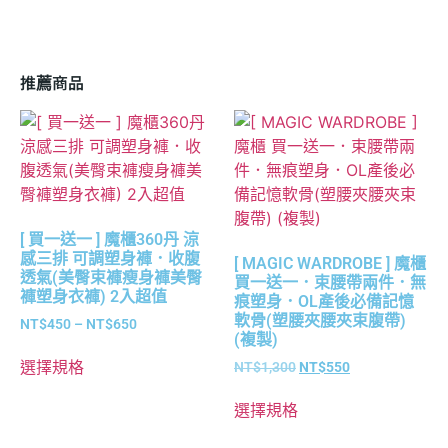
推薦商品
[ 買一送一 ] 魔櫃360丹 涼
感三排 可調塑身褲．收腹
[ MAGIC WARDROBE ] 魔櫃
透氣(美臀束褲瘦身褲美臀
買一送一．束腰帶兩件．無
褲塑身衣褲) 2入超值
痕塑身．OL產後必備記憶
軟骨(塑腰夾腰夾束腹帶)
NT$
450
–
NT$
650
(複製)
選擇規格
NT$
1,300
NT$
550
選擇規格