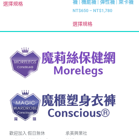
襪 | 機能襪 | 彈性襪 | 萊卡襪
選擇規格
NT$
650
–
NT$
1,780
選擇規格
歡迎加入 假日無休
承美興業社