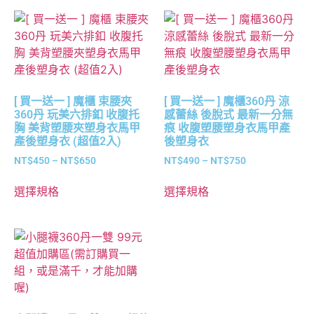
[ 買一送一 ] 魔櫃 束腰夾
[ 買一送一 ] 魔櫃360丹 涼
360丹 玩美六排釦 收腹托
感蕾絲 後脫式 最新一分無
胸 美背塑腰夾塑身衣馬甲
痕 收腹塑腰塑身衣馬甲產
產後塑身衣 (超值2入)
後塑身衣
NT$
450
–
NT$
650
NT$
490
–
NT$
750
選擇規格
選擇規格