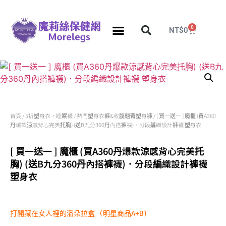
0
NT$
0
分段壓力彈性襪
久站久坐專區
團購力量大
推薦瘦腿襪
5折塑身衣，睡眠襪
首頁
/
5折塑身衣，睡眠襪
/
熱門塑身衣褲&收腹翹臀塑身褲
/ [ 買一送一 ] 魔櫃 (買A360
丹爆款涼感背心完美托胸) (送B九分360丹內搭褲襪)．分段編織設計褲襪 塑身衣
[ 買一送一 ] 魔櫃 (買A360丹爆款涼感背心完美托
胸) (送B九分360丹內搭褲襪)．分段編織設計褲襪
塑身衣
打開藏在女人裡的潘朵拉盒 (明星商品A+B)