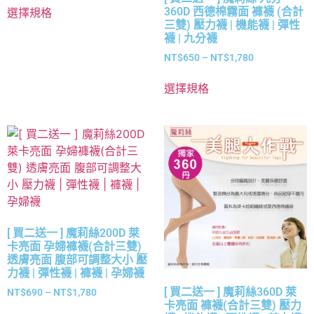
360D 西德棉霧面 褲襪 (合計
選擇規格
三雙) 壓力襪 | 機能襪 | 彈性
襪 | 九分襪
NT$
650
–
NT$
1,780
選擇規格
[ 買二送一 ] 魔莉絲200D 萊
卡亮面 孕婦褲襪(合計三雙)
透膚亮面 腹部可調整大小 壓
力襪 | 彈性襪 | 褲襪 | 孕婦襪
[ 買二送一 ] 魔莉絲360D 萊
NT$
690
–
NT$
1,780
卡亮面 褲襪(合計三雙) 壓力