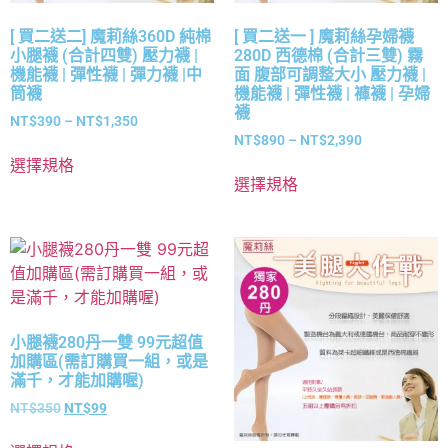
[ 買二送二] 魔莉絲360D 純棉
[ 買二送一 ] 魔莉絲孕婦襪
小腿襪 (合計四雙) 壓力襪 |
280D 西德棉 (合計三雙) 霧
機能襪 | 彈性襪 | 彈力襪 |中
面 腹部可調整大小 壓力襪 |
筒襪
機能襪 | 彈性襪 | 褲襪 | 孕婦
襪
NT$
390
–
NT$
1,350
NT$
890
–
NT$
2,390
選擇規格
選擇規格
小腿襪280丹一雙 99元超值
加購區(需訂購買一組，或是
滿千，才能加購喔)
NT$
350
NT$
99