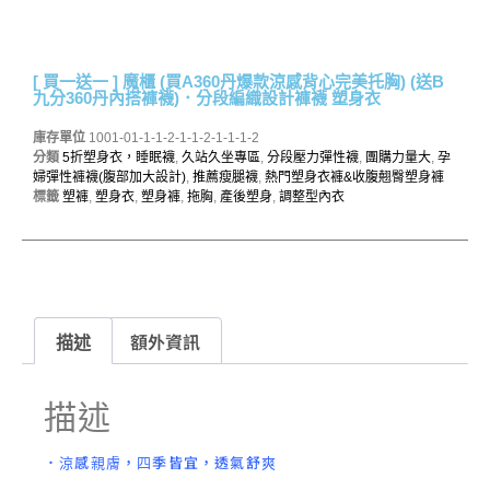
[ 買一送一 ] 魔櫃 (買A360丹爆款涼感背心完美托胸) (送B
九分360丹內搭褲襪)．分段編織設計褲襪 塑身衣
庫存單位
1001-01-1-1-2-1-1-2-1-1-1-2
分類
5折塑身衣，睡眠襪
,
久站久坐專區
,
分段壓力彈性襪
,
團購力量大
,
孕
婦彈性褲襪(腹部加大設計)
,
推薦瘦腿襪
,
熱門塑身衣褲&收腹翹臀塑身褲
標籤
塑褲
,
塑身衣
,
塑身褲
,
拖胸
,
產後塑身
,
調整型內衣
描述
額外資訊
描述
．涼感親膚，四季皆宜，透氣舒爽