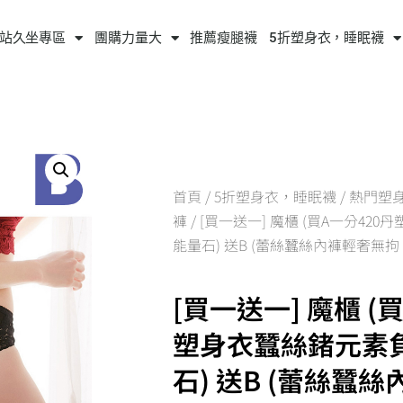
站久坐專區
團購力量大
推薦瘦腿襪
5折塑身衣，睡眠襪
首頁
/
5折塑身衣，睡眠襪
/
熱門塑
褲
/ [買一送一] 魔櫃 (買A一分4
能量石) 送B (蕾絲蠶絲內褲輕奢無拘
[買一送一] 魔櫃 (
塑身衣蠶絲鍺元素
石) 送B (蕾絲蠶