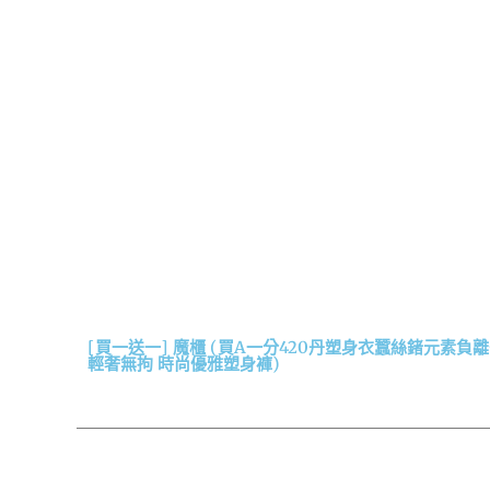
[買一送一] 魔櫃 (買A一分420丹塑身衣蠶絲鍺元素負離
輕奢無拘 時尚優雅塑身褲)