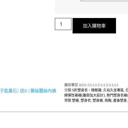
加入購物車
庫存單位
1001-01-1-1-2-1-1-2-1-1-1-1
子能量石) 送B (蕾絲蠶絲內褲
分類
5折塑身衣，睡眠襪
,
久站久坐專區
,
婦彈性褲襪(腹部加大設計)
,
熱門塑身衣褲
標籤
塑褲
,
塑身衣
,
塑身褲
,
拖胸
,
產後塑身