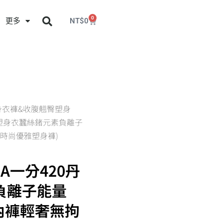
0
更多
NT$
0
身衣褲&收腹翹臀塑身
20丹塑身衣蠶絲鍺元素負離子
 時尚優雅塑身褲)
買A一分420丹
負離子能量
絲內褲輕奢無拘