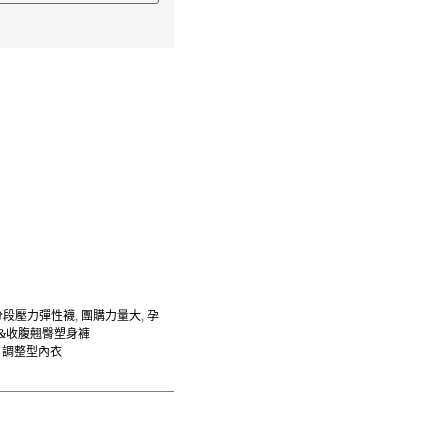
分段壓力彈性襪
,
團購力量大
,
孕
&收腹翹臀塑身褲
,
調整型內衣