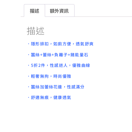
描述
額外資訊
描述
．隱形排扣，如廁方便，透氣舒爽
．蠶絲+蕾絲+負離子+鍺能量石
．5折2件，性感迷人，優雅曲線
．輕奢無拘，時尚優雅
．蠶絲加蕾絲花邊，性感滿分
．舒適無痕，健康透氣