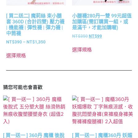
[ 買二送二] 魔莉絲 束小腿
小腿襪280丹一雙 99元超值
套 360D (合計四雙) 壓力襪
加購區(需訂購買一組，或
| 機能襪 | 彈性襪 | 彈力襪 |
是滿千，才能加購喔)
中筒襪
NT$
350
NT$
99
NT$
390
–
NT$
1,350
選擇規格
選擇規格
猜您可能也會喜歡
[ 買一送一 ] 360丹 魔櫃 後脫
[ 買一送一 ] 魔櫃360丹 妖媚