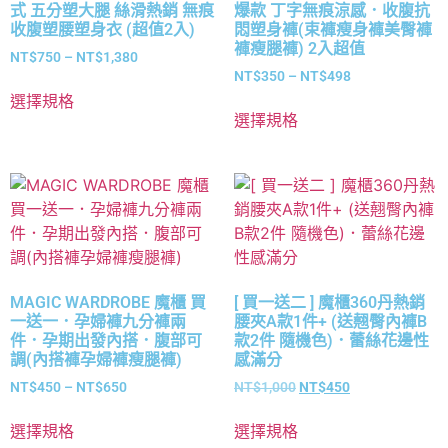
式 五分塑大腿 絲滑熱銷 無痕
爆款 丁字無痕涼感．收腹抗
收腹塑腰塑身衣 (超值2入)
悶塑身褲(束褲瘦身褲美臀褲
褲瘦腿褲) 2入超值
NT$
750
–
NT$
1,380
NT$
350
–
NT$
498
選擇規格
選擇規格
MAGIC WARDROBE 魔櫃 買
[ 買一送二 ] 魔櫃360丹熱銷
一送一．孕婦褲九分褲兩
腰夾A款1件+ (送翹臀內褲B
件．孕期出發內搭．腹部可
款2件 隨機色)．蕾絲花邊性
調(內搭褲孕婦褲瘦腿褲)
感滿分
NT$
450
–
NT$
650
NT$
1,000
NT$
450
選擇規格
選擇規格