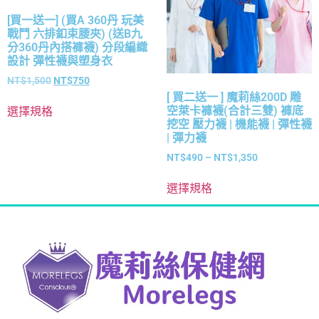
[買一送一] (買A 360丹 玩美
戰鬥 六排釦束腰夾) (送B九
分360丹內搭褲襪) 分段編織
設計 彈性襪與塑身衣
NT$
1,500
NT$
750
[ 買二送一 ] 魔莉絲200D 雕
空萊卡褲襪(合計三雙) 褲底
選擇規格
挖空 壓力襪 | 機能襪 | 彈性襪
| 彈力襪
NT$
490
–
NT$
1,350
選擇規格