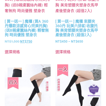
[ 買一送一 ] 魔櫃 (買A 360
[ 買一送一 ] 魔櫃 束腰夾
丹爆款涼感背心完美托胸)
360丹 玩美六排釦 收腹托
(送B親膚蠶絲內褲) 輕奢無
胸 美背塑腰夾塑身衣馬甲
拘 時尚優雅 塑身衣
產後塑身衣 (超值2入)
NT$
1,500
NT$
750
NT$
450
–
NT$
650
選擇規格
選擇規格