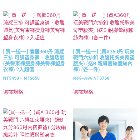
[ 買一送一 ] 魔櫃360丹 涼感
[ 買一送一 ] (買A360丹 玩美
三排 可調塑身褲．收腹透氣
戰鬥六排釦 收腹托胸美背塑
(美臀束褲瘦身褲美臀褲塑身
腰夾) (送B 親膚蕾絲蠶絲內
衣褲) 2入超值
褲) (各一件)
NT$
450
–
NT$
650
NT$
1,500
NT$
750
選擇規格
選擇規格