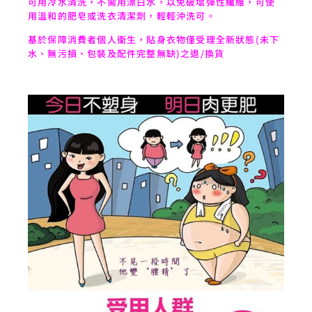
可用冷水清洗，不需用漂白水，以免破壞彈性纖維，可使
用溫和的肥皂或洗衣清潔劑，輕輕沖洗可。
基於保障消費者個人衛生，貼身衣物僅受理全新狀態(未下
水、無污損、包裝及配件完整無缺)之退/換貨