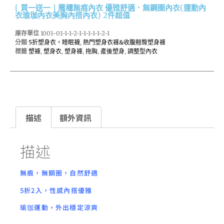
[ 買一送一 ] 魔櫃無痕內衣 優雅舒適．無鋼圈內衣(運動內
衣瑜珈內衣美胸內搭內衣) 2件超值
庫存單位
1001-01-1-1-2-1-1-1-1-1-2-1
分類
5折塑身衣，睡眠襪
,
熱門塑身衣褲&收腹翹臀塑身褲
標籤
塑褲
,
塑身衣
,
塑身褲
,
拖胸
,
產後塑身
,
調整型內衣
描述
額外資訊
描述
無痕，無鋼圈，自然舒適
5折2入，性感內搭優雅
瑜珈運動，外出穩定涼爽