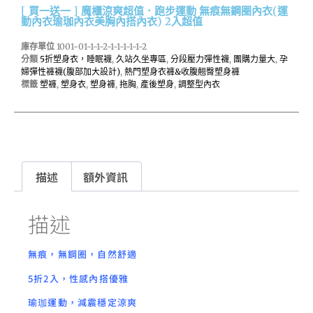
[ 買一送一 ] 魔櫃涼爽超值．跑步運動 無痕無鋼圈內衣(運
動內衣瑜珈內衣美胸內搭內衣) 2入超值
庫存單位
1001-01-1-1-2-1-1-1-1-1-2
分類
5折塑身衣，睡眠襪
,
久站久坐專區
,
分段壓力彈性襪
,
團購力量大
,
孕
婦彈性褲襪(腹部加大設計)
,
熱門塑身衣褲&收腹翹臀塑身褲
標籤
塑褲
,
塑身衣
,
塑身褲
,
拖胸
,
產後塑身
,
調整型內衣
描述
額外資訊
描述
無痕，無鋼圈，自然舒適
5折2入，性感內搭優雅
瑜珈運動，減震穩定涼爽