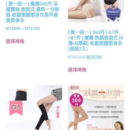
[ 買一送一 ] 魔櫃360丹 涼
感蕾絲 後脫式 最新一分無
痕 收腹塑腰塑身衣馬甲產
後塑身衣
NT$
490
–
NT$
750
[ 買一送一 ] 360丹 [ A1件
+B1件 ] 魔櫃 熱銷後脫式 [A
選擇規格
薄+B厚款] 收腹塑腰塑身衣
(超值2入)
NT$
1,500
NT$
750
選擇規格