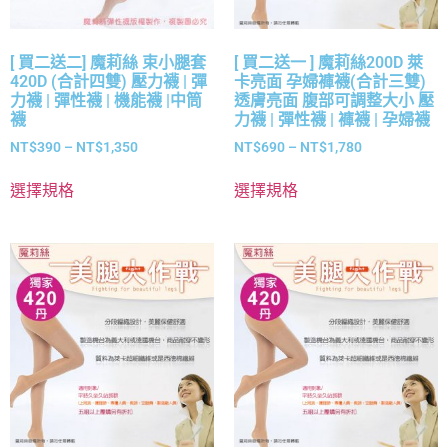
[ 買二送二] 魔莉絲 束小腿套
[ 買二送一 ] 魔莉絲200D 萊
420D (合計四雙) 壓力襪 | 彈
卡亮面 孕婦褲襪(合計三雙)
力襪 | 彈性襪 | 機能襪 |中筒
透膚亮面 腹部可調整大小 壓
襪
力襪 | 彈性襪 | 褲襪 | 孕婦襪
NT$
390
–
NT$
1,350
NT$
690
–
NT$
1,780
選擇規格
選擇規格