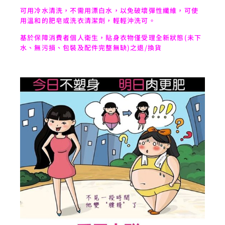
可用冷水清洗，不需用漂白水，以免破壞彈性纖維，可使
用溫和的肥皂或洗衣清潔劑，輕輕沖洗可。
基於保障消費者個人衛生，貼身衣物僅受理全新狀態(未下
水、無污損、包裝及配件完整無缺)之退/換貨