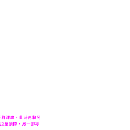
至腳踝處，此時再將另
拉至腰際，另一腳亦