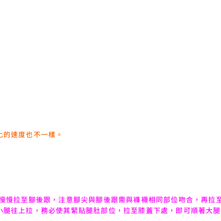
化的速度也不一樣。
，慢慢拉至腳後跟，注意腳尖與腳後跟需與褲襪相同部位吻合，再拉
小腿往上拉，務必使其緊貼腿肚部位，拉至膝蓋下處，即可順著大腿