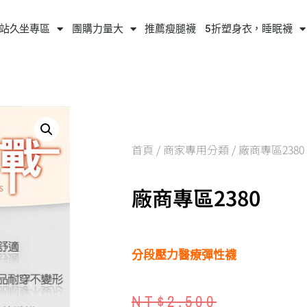
站久坐專區
團購力量大
推薦瘦腿襪
5折塑身衣，睡眠襪
首頁
/
商家專用分類
/ 廠商專區2380
廠商專區2380
分段壓力醫療彈性襪
NT$
2,500