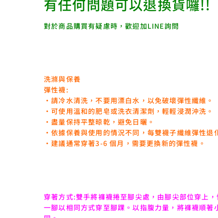
有任何問題可以退換貨囉!!
對於商品購買有疑慮時，歡迎加LINE詢問
洗滌與保養
彈性襪:
‧請冷水清洗，不要用漂白水，以免破壞彈性纖維。
‧可使用溫和的肥皂或洗衣清潔劑，輕輕浸潤沖洗。
‧盡量保持平整晾乾，避免日曬。
‧依據保養與使用的情況不同，每雙襪子纖維彈性退
‧建議通常穿著3-6 個月，需要更換新的彈性襪。
穿著方式:雙手將褲襪捲至腳尖處，由腳尖部位穿上
一腳以相同方式穿至腳踝。以指腹力量，將褲襪順著
同。