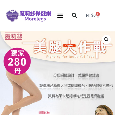
0
NT$
0
分段壓力彈性襪
久站久坐專區
團購力量大
推薦瘦腿襪
5折塑身衣，睡眠襪