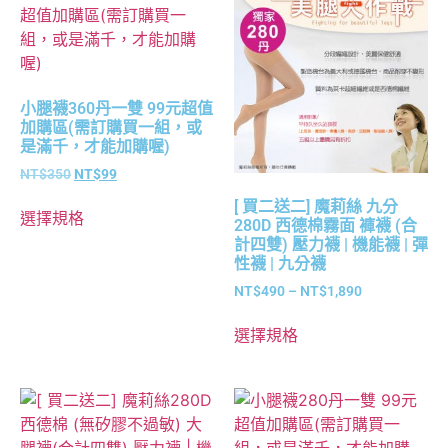
小腿襪360丹一雙 99元超值
加購區(需訂購買一組，或
是滿千，才能加購喔)
NT$
350
NT$
99
[ 買二送二] 魔莉絲 九分
選擇規格
280D 西德棉霧面 褲襪 (合
計四雙) 壓力襪 | 機能襪 | 彈
性襪 | 九分襪
NT$
490
–
NT$
1,890
選擇規格