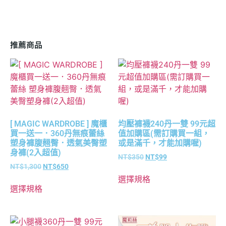
推薦商品
[ MAGIC WARDROBE ] 魔櫃
均壓褲襪240丹一雙 99元超
買一送一．360丹無痕蕾絲
值加購區(需訂購買一組，
塑身褲腹翹臀．透氣美臀塑
或是滿千，才能加購喔)
身褲(2入超值)
NT$
350
NT$
99
NT$
1,300
NT$
650
選擇規格
選擇規格