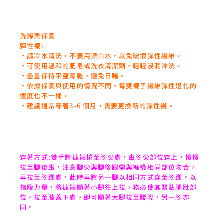
洗滌與保養
彈性襪:
‧請冷水清洗，不要用漂白水，以免破壞彈性纖維。
‧可使用溫和的肥皂或洗衣清潔劑，輕輕浸潤沖洗。
‧盡量保持平整晾乾，避免日曬。
‧依據保養與使用的情況不同，每雙襪子纖維彈性退化的
速度也不一樣。
‧建議通常穿著3-6 個月，需要更換新的彈性襪。
穿著方式:雙手將褲襪捲至腳尖處，由腳尖部位穿上，慢慢
拉至腳後跟，注意腳尖與腳後跟需與褲襪相同部位吻合，
再拉至腳踝處，此時再將另一腳以相同方式穿至腳踝。以
指腹力量，將褲襪順著小腿往上拉，務必使其緊貼腿肚部
位，拉至膝蓋下處，即可順著大腿拉至腰際，另一腳亦
同。