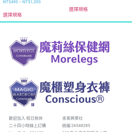
NT$
490
–
NT$
1,350
選擇規格
選擇規格
歡迎加入 假日無休
承美興業社
二十四小時線上訂購
統編:26548285