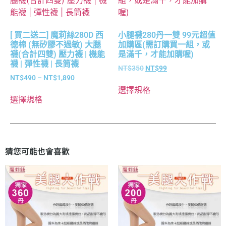
[ 買二送二] 魔莉絲280D 西
小腿襪280丹一雙 99元超值
德棉 (無矽膠不過敏) 大腿
加購區(需訂購買一組，或
襪(合計四雙) 壓力襪 | 機能
是滿千，才能加購喔)
襪 | 彈性襪 | 長筒襪
NT$
350
NT$
99
NT$
490
–
NT$
1,890
選擇規格
選擇規格
猜您可能也會喜歡