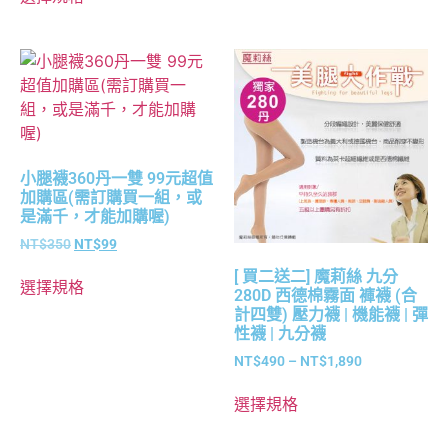
小腿襪360丹一雙 99元超值
加購區(需訂購買一組，或
是滿千，才能加購喔)
NT$
350
NT$
99
[ 買二送二] 魔莉絲 九分
選擇規格
280D 西德棉霧面 褲襪 (合
計四雙) 壓力襪 | 機能襪 | 彈
性襪 | 九分襪
NT$
490
–
NT$
1,890
選擇規格