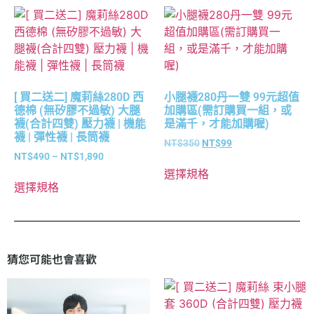
[ 買二送二] 魔莉絲280D 西
小腿襪280丹一雙 99元超值
德棉 (無矽膠不過敏) 大腿
加購區(需訂購買一組，或
襪(合計四雙) 壓力襪 | 機能
是滿千，才能加購喔)
襪 | 彈性襪 | 長筒襪
NT$
350
NT$
99
NT$
490
–
NT$
1,890
選擇規格
選擇規格
猜您可能也會喜歡