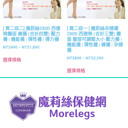
[ 買二送二] 魔莉絲280D 西德
[ 買二送一 ] 魔莉絲孕婦襪
棉霧面 褲襪 (合計四雙) 壓力
280D 西德棉 (合計三雙) 霧
襪 | 機能襪 | 彈性襪 | 彈力襪
面 腹部可調整大小 壓力襪 |
機能襪 | 彈性襪 | 褲襪 | 孕婦
NT$
490
–
NT$
1,890
襪
NT$
890
–
NT$
2,390
選擇規格
選擇規格