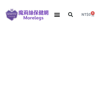
0
NT$
0
分段壓力彈性襪
久站久坐專區
團購力量大
推薦瘦腿襪
5折塑身衣，睡眠襪