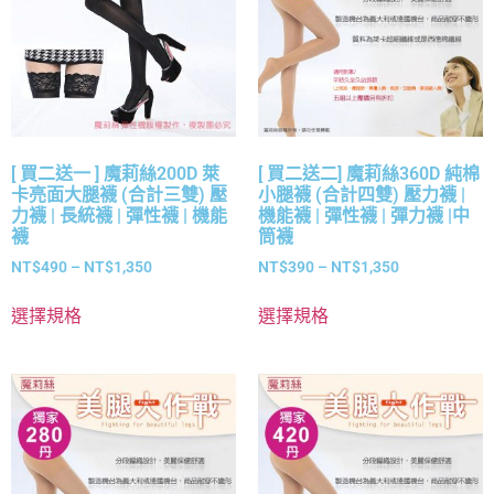
[ 買二送一 ] 魔莉絲200D 萊
[ 買二送二] 魔莉絲360D 純棉
卡亮面大腿襪 (合計三雙) 壓
小腿襪 (合計四雙) 壓力襪 |
力襪 | 長統襪 | 彈性襪 | 機能
機能襪 | 彈性襪 | 彈力襪 |中
襪
筒襪
NT$
490
–
NT$
1,350
NT$
390
–
NT$
1,350
選擇規格
選擇規格