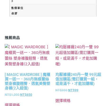
S
售價單位
每雙
推薦商品
[ MAGIC WARDROBE ] 魔櫃
均壓褲襪240丹一雙 99元超
買一送一．360丹無痕蕾絲
值加購區(需訂購買一組，
塑身褲腹翹臀．透氣美臀塑
或是滿千，才能加購喔)
身褲(2入超值)
NT$
350
NT$
99
NT$
1,300
NT$
650
選擇規格
選擇規格