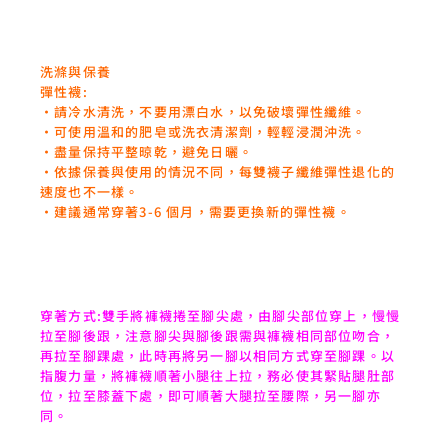
洗滌與保養
彈性襪:
‧請冷水清洗，不要用漂白水，以免破壞彈性纖維。
‧可使用溫和的肥皂或洗衣清潔劑，輕輕浸潤沖洗。
‧盡量保持平整晾乾，避免日曬。
‧依據保養與使用的情況不同，每雙襪子纖維彈性退化的
速度也不一樣。
‧建議通常穿著3-6 個月，需要更換新的彈性襪。
穿著方式:雙手將褲襪捲至腳尖處，由腳尖部位穿上，慢慢
拉至腳後跟，注意腳尖與腳後跟需與褲襪相同部位吻合，
再拉至腳踝處，此時再將另一腳以相同方式穿至腳踝。以
指腹力量，將褲襪順著小腿往上拉，務必使其緊貼腿肚部
位，拉至膝蓋下處，即可順著大腿拉至腰際，另一腳亦
同。