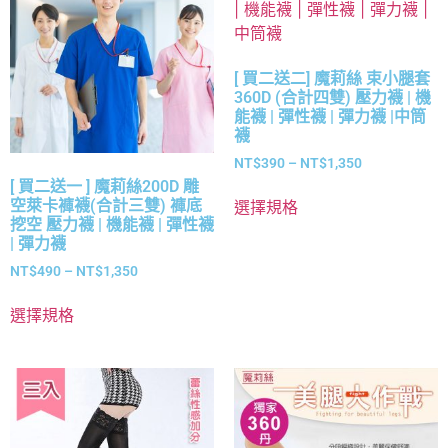
[ 買二送二] 魔莉絲 束小腿套
360D (合計四雙) 壓力襪 | 機
能襪 | 彈性襪 | 彈力襪 |中筒
襪
NT$
390
–
NT$
1,350
[ 買二送一 ] 魔莉絲200D 雕
空萊卡褲襪(合計三雙) 褲底
選擇規格
挖空 壓力襪 | 機能襪 | 彈性襪
| 彈力襪
NT$
490
–
NT$
1,350
選擇規格