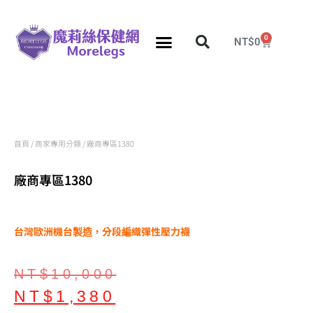
0
NT$
0
分段壓力彈性襪
久站久坐專區
團購力量大
推薦瘦腿襪
5折塑身衣，睡眠襪
首頁
/
商家專用分類
/ 廠商專區1380
廠商專區1380
台灣歐洲機台製造，分段編織彈性壓力襪
NT$
10,000
NT$
1,380