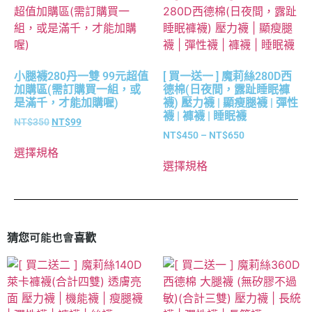
小腿襪280丹一雙 99元超值
[ 買一送一 ] 魔莉絲280D西
加購區(需訂購買一組，或
德棉(日夜間，露趾睡眠褲
是滿千，才能加購喔)
襪) 壓力襪 | 顯瘦腿襪 | 彈性
襪 | 褲襪 | 睡眠襪
NT$
350
NT$
99
NT$
450
–
NT$
650
選擇規格
選擇規格
猜您可能也會喜歡