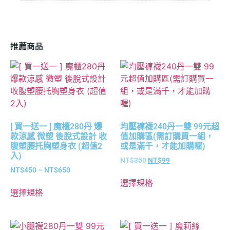
推薦商品
[ 買一送一 ] 魔櫃280丹 爆
均壓褲襪240丹一雙 99元超
款涼感 微塑 後脫式設計 收
值加購區(需訂購買一組，
腹塑腰托胸塑身衣 (超值2
或是滿千，才能加購喔)
入)
NT$
350
NT$
99
NT$
450
–
NT$
650
選擇規格
選擇規格