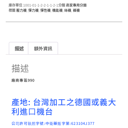
庫存單位
1001-01-1-2-2-1-1-2-1
分類
商家專用分類
標籤
壓力襪
,
彈力襪
,
彈性襪
,
機能襪
,
絲襪
,
褲襪
描述
額外資訊
描述
廠商專區990
產地: 台灣加工之德國或義大
利進口機台
公司許可執照字號:中衛藥販字第:623104J377