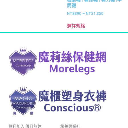
機能襪 | 彈性襪 | 彈力襪 |中
筒襪
NT$
390
–
NT$
1,350
選擇規格
歡迎加入 假日無休
承美興業社