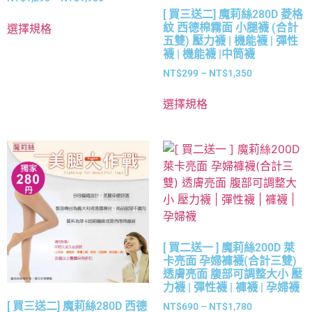
[ 買三送二] 魔莉絲280D 菱格
紋 西德棉霧面 小腿襪 (合計
選擇規格
五雙) 壓力襪 | 機能襪 | 彈性
襪 | 機能襪 |中筒襪
NT$
299
–
NT$
1,350
選擇規格
[ 買二送一 ] 魔莉絲200D 萊
卡亮面 孕婦褲襪(合計三雙)
透膚亮面 腹部可調整大小 壓
力襪 | 彈性襪 | 褲襪 | 孕婦襪
[ 買三送二] 魔莉絲280D 西德
NT$
690
–
NT$
1,780