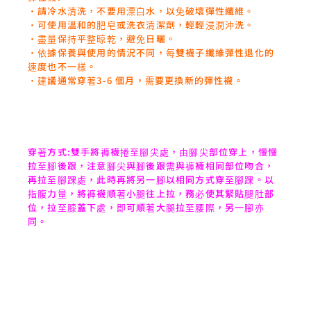
‧請冷水清洗，不要用漂白水，以免破壞彈性纖維。
‧可使用溫和的肥皂或洗衣清潔劑，輕輕浸潤沖洗。
‧盡量保持平整晾乾，避免日曬。
‧依據保養與使用的情況不同，每雙襪子纖維彈性退化的
速度也不一樣。
‧建議通常穿著3-6 個月，需要更換新的彈性襪。
穿著方式:雙手將褲襪捲至腳尖處，由腳尖部位穿上，慢慢
拉至腳後跟，注意腳尖與腳後跟需與褲襪相同部位吻合，
再拉至腳踝處，此時再將另一腳以相同方式穿至腳踝。以
指腹力量，將褲襪順著小腿往上拉，務必使其緊貼腿肚部
位，拉至膝蓋下處，即可順著大腿拉至腰際，另一腳亦
同。