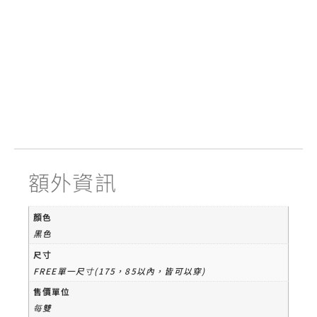
額外資訊
顏色
黑色
尺寸
FREE單一尺寸(175，85以內，皆可以穿)
售價單位
每雙