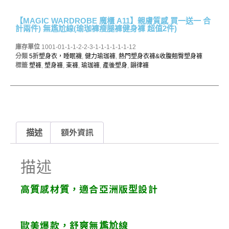
【MAGIC WARDROBE 魔櫃 A11】親膚質感 買一送一 合
計兩件) 無尷尬線(瑜珈褲瘦腿褲健身褲 超值2件)
庫存單位
1001-01-1-1-2-2-3-1-1-1-1-1-1-12
分類
5折塑身衣，睡眠襪
,
健力瑜珈褲
,
熱門塑身衣褲&收腹翹臀塑身褲
標籤
塑褲
,
塑身褲
,
束褲
,
瑜珈褲
,
產後塑身
,
韻律褲
描述
額外資訊
描述
高質感材質，適合亞洲版型設計
歐美爆款，舒爽無尷尬線