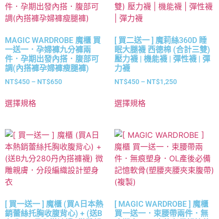
MAGIC WARDROBE 魔櫃 買
[ 買二送一 ] 魔莉絲360D 睡
一送一．孕婦褲九分褲兩
眠大腿襪 西德棉 (合計三雙)
件．孕期出發內搭．腹部可
壓力襪 | 機能襪 | 彈性襪 | 彈
調(內搭褲孕婦褲瘦腿褲)
力襪
NT$
450
–
NT$
650
NT$
450
–
NT$
1,250
選擇規格
選擇規格
[ 買一送一 ] 魔櫃 (買A日本熱
[ MAGIC WARDROBE ] 魔櫃
銷蕾絲托胸收腹背心) + (送B
買一送一．束腰帶兩件．無