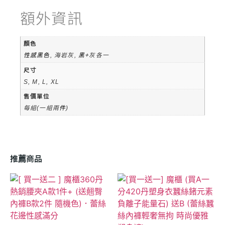
額外資訊
顏色
性感黑色, 海岩灰, 黑+灰各一
尺寸
S, M, L, XL
售價單位
每組(一組兩件)
推薦商品