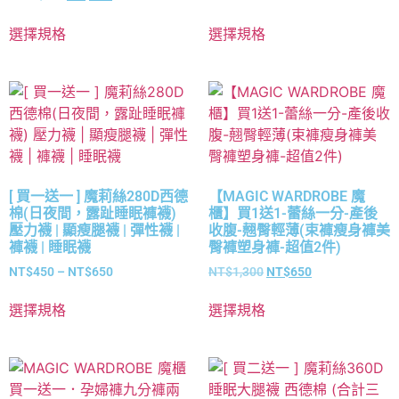
選擇規格
選擇規格
[ 買一送一 ] 魔莉絲280D西德
【MAGIC WARDROBE 魔
棉(日夜間，露趾睡眠褲襪)
櫃】買1送1-蕾絲一分-產後
壓力襪 | 顯瘦腿襪 | 彈性襪 |
收腹-翹臀輕薄(束褲瘦身褲美
褲襪 | 睡眠襪
臀褲塑身褲-超值2件)
NT$
450
–
NT$
650
NT$
1,300
NT$
650
選擇規格
選擇規格