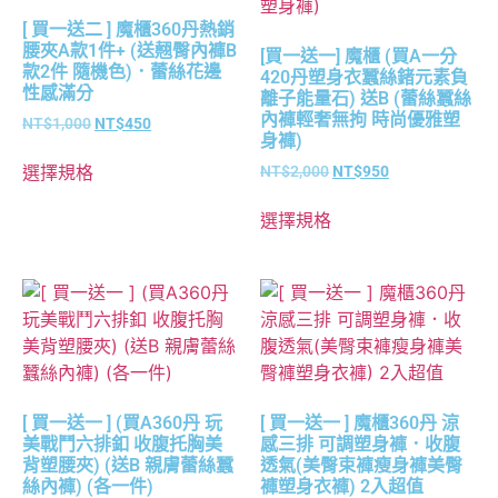
[ 買一送二 ] 魔櫃360丹熱銷
腰夾A款1件+ (送翹臀內褲B
[買一送一] 魔櫃 (買A一分
款2件 隨機色)．蕾絲花邊
420丹塑身衣蠶絲鍺元素負
性感滿分
離子能量石) 送B (蕾絲蠶絲
內褲輕奢無拘 時尚優雅塑
NT$
1,000
NT$
450
身褲)
選擇規格
NT$
2,000
NT$
950
選擇規格
[ 買一送一 ] (買A360丹 玩
[ 買一送一 ] 魔櫃360丹 涼
美戰鬥六排釦 收腹托胸美
感三排 可調塑身褲．收腹
背塑腰夾) (送B 親膚蕾絲蠶
透氣(美臀束褲瘦身褲美臀
絲內褲) (各一件)
褲塑身衣褲) 2入超值