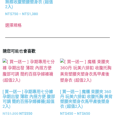
無痕收腹塑腰塑身衣 (超值
2入)
NT$
750
–
NT$
1,380
選擇規格
猜您可能也會喜歡
[ 買一送一 ] 孕期專用七分褲
[ 買一送一 ] 魔櫃 束腰夾 360
孕期出發 薄款 內搭方便 腹部
丹 玩美六排釦 收腹托胸 美背
可調 簡約百搭孕婦褲襪(超值
塑腰夾塑身衣馬甲產後塑身
2入)
衣 (超值2入)
NT$
1,300
NT$
550
NT$
450
–
NT$
650