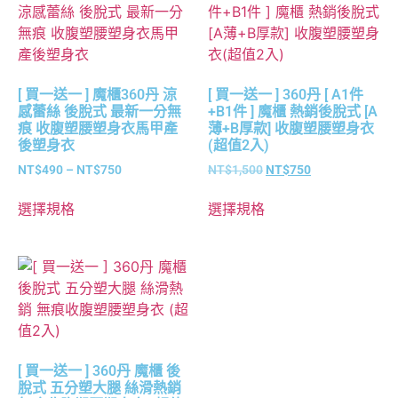
[ 買一送一 ] 魔櫃360丹 涼
[ 買一送一 ] 360丹 [ A1件
感蕾絲 後脫式 最新一分無
+B1件 ] 魔櫃 熱銷後脫式 [A
痕 收腹塑腰塑身衣馬甲產
薄+B厚款] 收腹塑腰塑身衣
後塑身衣
(超值2入)
NT$
490
–
NT$
750
NT$
1,500
NT$
750
選擇規格
選擇規格
[ 買一送一 ] 360丹 魔櫃 後
脫式 五分塑大腿 絲滑熱銷