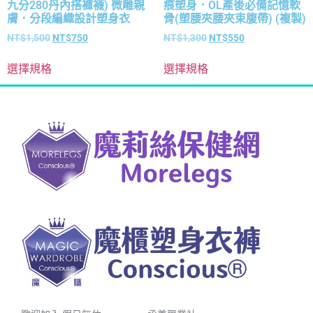
九分280丹內搭褲襪) 微雕親
痕塑身．OL產後必備記憶軟
膚．分段編織設計塑身衣
骨(塑腰夾腰夾束腹帶) (複製)
NT$
1,500
NT$
750
NT$
1,300
NT$
550
選擇規格
選擇規格