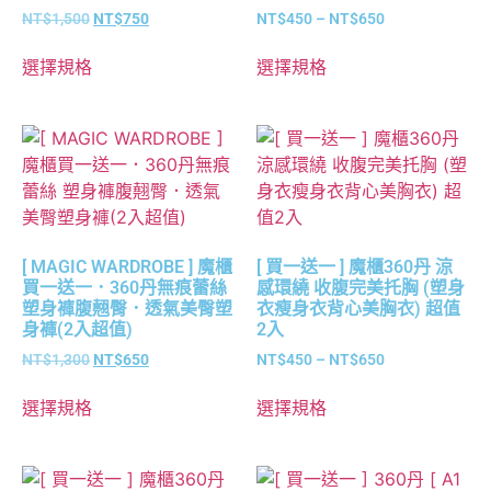
NT$
1,500
NT$
750
NT$
450
–
NT$
650
選擇規格
選擇規格
[ MAGIC WARDROBE ] 魔櫃
[ 買一送一 ] 魔櫃360丹 涼
買一送一．360丹無痕蕾絲
感環繞 收腹完美托胸 (塑身
塑身褲腹翹臀．透氣美臀塑
衣瘦身衣背心美胸衣) 超值
身褲(2入超值)
2入
NT$
1,300
NT$
650
NT$
450
–
NT$
650
選擇規格
選擇規格