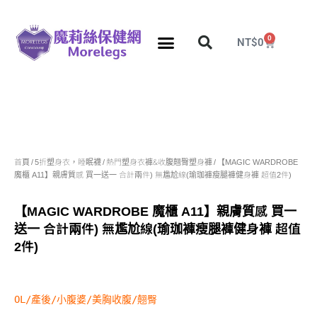
0
NT$
0
分段壓力彈性襪
久站久坐專區
團購力量大
推薦瘦腿襪
5折塑身衣，睡眠襪
首頁
/
5折塑身衣，睡眠襪
/
熱門塑身衣褲&收腹翹臀塑身褲
/ 【MAGIC WARDROBE
魔櫃 A11】親膚質感 買一送一 合計兩件) 無尷尬線(瑜珈褲瘦腿褲健身褲 超值2件)
【MAGIC WARDROBE 魔櫃 A11】親膚質感 買一
送一 合計兩件) 無尷尬線(瑜珈褲瘦腿褲健身褲 超值
2件)
OL/產後/小腹婆/美胸收腹/翹臀