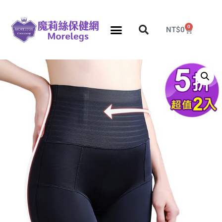
0
NT$
0
分段壓力彈性襪
久站久坐專區
團購力量大
推薦瘦腿襪
5折塑身衣，睡眠襪