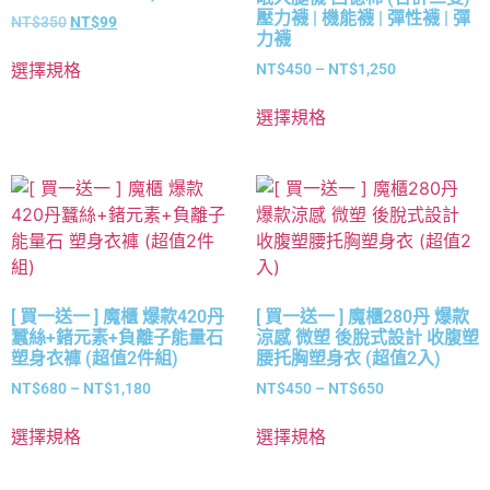
壓力襪 | 機能襪 | 彈性襪 | 彈
NT$
350
NT$
99
力襪
選擇規格
NT$
450
–
NT$
1,250
選擇規格
[ 買一送一 ] 魔櫃 爆款420丹
[ 買一送一 ] 魔櫃280丹 爆款
蠶絲+鍺元素+負離子能量石
涼感 微塑 後脫式設計 收腹塑
塑身衣褲 (超值2件組)
腰托胸塑身衣 (超值2入)
NT$
680
–
NT$
1,180
NT$
450
–
NT$
650
選擇規格
選擇規格