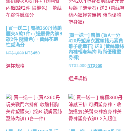
[ 買一送二 ] 魔櫃360丹熱銷
腰夾A款1件+ (送翹臀內褲B
[買一送一] 魔櫃 (買A一分
款2件 隨機色)．蕾絲花邊
420丹塑身衣蠶絲鍺元素負
性感滿分
離子能量石) 送B (蕾絲蠶絲
內褲輕奢無拘 時尚優雅塑
NT$
1,000
NT$
450
身褲)
選擇規格
NT$
2,000
NT$
950
選擇規格