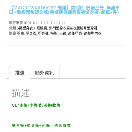
【MAGIC WARDROBE 魔櫃】買1送1-舒適三分-無痕平
口–收腹翹臀塑身褲(束褲瘦身褲美臀褲塑身褲-超值2件)
庫存單位
1001-01-1-1-2-2-3-1-1-1-1-1
分類
5折塑身衣，睡眠襪
,
熱門塑身衣褲&收腹翹臀塑身褲
標籤
塑褲
,
塑身衣
,
塑身褲
,
拖胸
,
束褲
,
產後塑身
,
調整型內衣
描述
額外資訊
描述
OL/產後/小腹婆/美胸收腹
安全褲+塑身褲+內褲，透氣舒爽