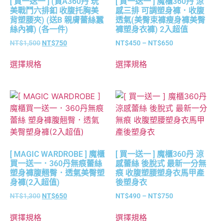
[ 買一送一 ] (買A360丹 玩
[ 買一送一 ] 魔櫃360丹 涼
美戰鬥六排釦 收腹托胸美
感三排 可調塑身褲．收腹
背塑腰夾) (送B 親膚蕾絲蠶
透氣(美臀束褲瘦身褲美臀
絲內褲) (各一件)
褲塑身衣褲) 2入超值
NT$
1,500
NT$
750
NT$
450
–
NT$
650
選擇規格
選擇規格
[ MAGIC WARDROBE ] 魔櫃
[ 買一送一 ] 魔櫃360丹 涼
買一送一．360丹無痕蕾絲
感蕾絲 後脫式 最新一分無
塑身褲腹翹臀．透氣美臀塑
痕 收腹塑腰塑身衣馬甲產
身褲(2入超值)
後塑身衣
NT$
1,300
NT$
650
NT$
490
–
NT$
750
選擇規格
選擇規格