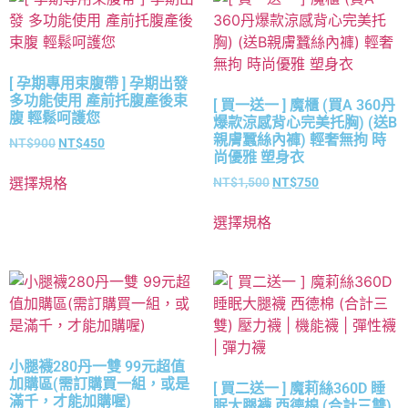
[ 孕期專用束腹帶 ] 孕期出發
多功能使用 產前托腹產後束
[ 買一送一 ] 魔櫃 (買A 360丹
腹 輕鬆呵護您
爆款涼感背心完美托胸) (送B
親膚蠶絲內褲) 輕奢無拘 時
NT$
900
NT$
450
尚優雅 塑身衣
選擇規格
NT$
1,500
NT$
750
選擇規格
小腿襪280丹一雙 99元超值
加購區(需訂購買一組，或是
[ 買二送一 ] 魔莉絲360D 睡
滿千，才能加購喔)
眠大腿襪 西德棉 (合計三雙)