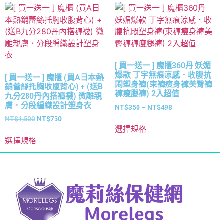
[ 買一送一 ] 魔櫃360丹 妖媚
爆款 丁字無痕涼感．收腹抗
[ 買一送一 ] 魔櫃 (買A日本熱
悶塑身褲(束褲瘦身褲美臀褲
銷蕾絲托胸收腹背心) + (送B
褲瘦腿褲) 2入超值
九分280丹內搭褲襪) 微雕親
膚．分段編織設計塑身衣
NT$
350
–
NT$
498
NT$
1,500
NT$
750
選擇規格
選擇規格