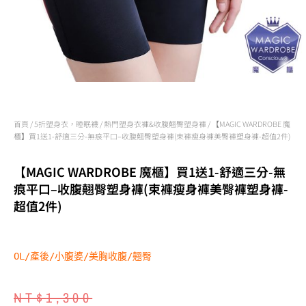
首頁
/
5折塑身衣，睡眠襪
/
熱門塑身衣褲&收腹翹臀塑身褲
/ 【MAGIC WARDROBE 魔
櫃】買1送1-舒適三分-無痕平口–收腹翹臀塑身褲(束褲瘦身褲美臀褲塑身褲-超值2件)
【MAGIC WARDROBE 魔櫃】買1送1-舒適三分-無
痕平口–收腹翹臀塑身褲(束褲瘦身褲美臀褲塑身褲-
超值2件)
OL/產後/小腹婆/美胸收腹/翹臀
NT$
1,300