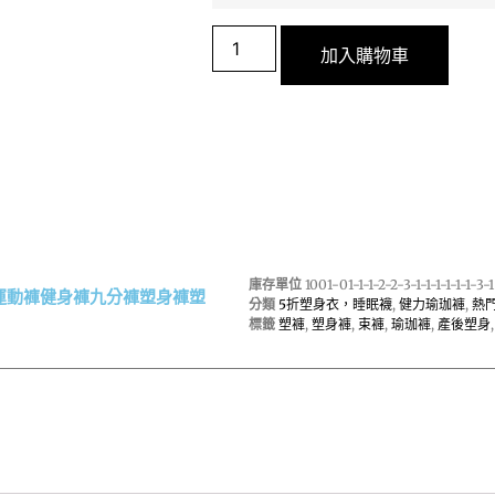
加入購物車
庫存單位
1001-01-1-1-2-2-3-1-1-1-1-1-1-3-1
 (運動褲健身褲九分褲塑身褲塑
分類
5折塑身衣，睡眠襪
,
健力瑜珈褲
,
熱
標籤
塑褲
,
塑身褲
,
束褲
,
瑜珈褲
,
產後塑身