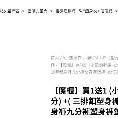
站久坐專區
團購力量大
推薦瘦腿襪
5折塑身衣，睡眠襪
首頁
/
5折塑身衣，睡眠襪
/
熱門塑
褲
/ 【魔櫃】買1送1 (小蠻腰收腹九分)
動褲健身褲九分褲塑身褲塑褲)-超值
【魔櫃】買1送1 
分) +( 三排釦塑身
身褲九分褲塑身褲塑