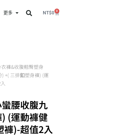
0
更多
NT$
0
身衣褲&收腹翹臀塑身
 +( 三排釦塑身褲) (運
2入
(小蠻腰收腹九
褲) (運動褲健
褲)-超值2入