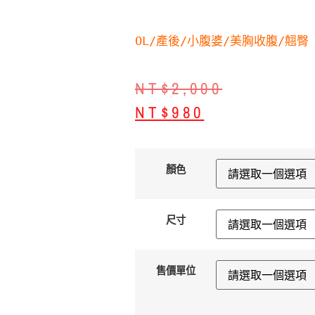
OL/產後/小腹婆/美胸收腹/翹臀
NT$
2,000
NT$
980
顏色
尺寸
售價單位