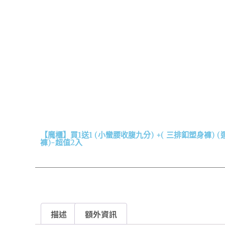
【魔櫃】買1送1 (小蠻腰收腹九分) +( 三排釦塑身褲)
褲)-超值2入
描述
額外資訊