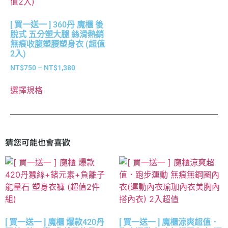
[ 買一送一 ] 360丹 魔櫃 後
脫式 五分塑大腿 絲滑熱銷
無痕收腹塑腰塑身衣 (超值
2入)
NT$
750
–
NT$
1,380
選擇規格
猜您可能也會喜歡
[ 買一送一 ] 魔櫃 爆款420丹
[ 買一送一 ] 魔櫃涼爽超值．