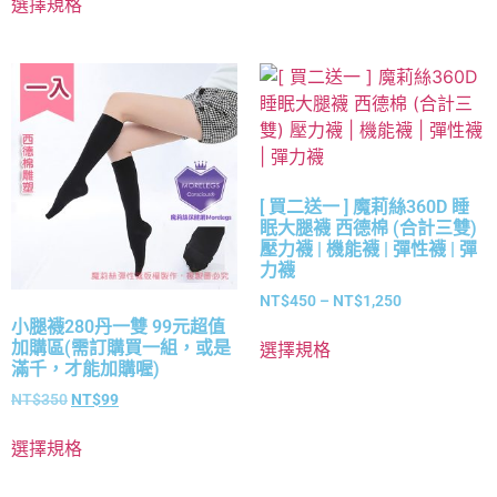
選擇規格
[ 買二送一 ] 魔莉絲360D 睡
眠大腿襪 西德棉 (合計三雙)
壓力襪 | 機能襪 | 彈性襪 | 彈
力襪
NT$
450
–
NT$
1,250
小腿襪280丹一雙 99元超值
加購區(需訂購買一組，或是
選擇規格
滿千，才能加購喔)
NT$
350
NT$
99
選擇規格