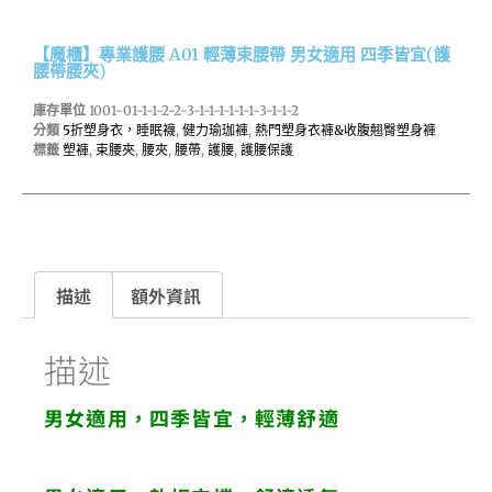
【魔櫃】專業護腰 A01 輕薄束腰帶 男女適用 四季皆宜(護
腰帶腰夾)
庫存單位
1001-01-1-1-2-2-3-1-1-1-1-1-1-3-1-1-2
分類
5折塑身衣，睡眠襪
,
健力瑜珈褲
,
熱門塑身衣褲&收腹翹臀塑身褲
標籤
塑褲
,
束腰夾
,
腰夾
,
腰帶
,
護腰
,
護腰保護
描述
額外資訊
描述
男女適用，四季皆宜，輕薄舒適