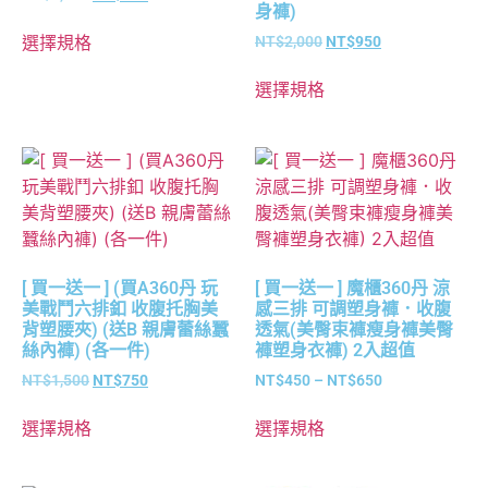
身褲)
選擇規格
NT$
2,000
NT$
950
選擇規格
[ 買一送一 ] (買A360丹 玩
[ 買一送一 ] 魔櫃360丹 涼
美戰鬥六排釦 收腹托胸美
感三排 可調塑身褲．收腹
背塑腰夾) (送B 親膚蕾絲蠶
透氣(美臀束褲瘦身褲美臀
絲內褲) (各一件)
褲塑身衣褲) 2入超值
NT$
1,500
NT$
750
NT$
450
–
NT$
650
選擇規格
選擇規格