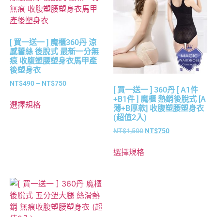
[ 買一送一 ] 魔櫃360丹 涼
感蕾絲 後脫式 最新一分無
痕 收腹塑腰塑身衣馬甲產
後塑身衣
NT$
490
–
NT$
750
[ 買一送一 ] 360丹 [ A1件
+B1件 ] 魔櫃 熱銷後脫式 [A
選擇規格
薄+B厚款] 收腹塑腰塑身衣
(超值2入)
NT$
1,500
NT$
750
選擇規格