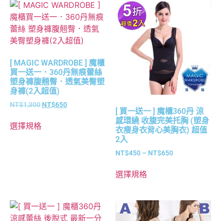
[ MAGIC WARDROBE ] 魔櫃
買一送一．360丹無痕蕾絲
塑身褲腹翹臀．透氣美臀塑
身褲(2入超值)
NT$
1,300
NT$
650
[ 買一送一 ] 魔櫃360丹 涼
感環繞 收腹完美托胸 (塑身
選擇規格
衣瘦身衣背心美胸衣) 超值
2入
NT$
450
–
NT$
650
選擇規格