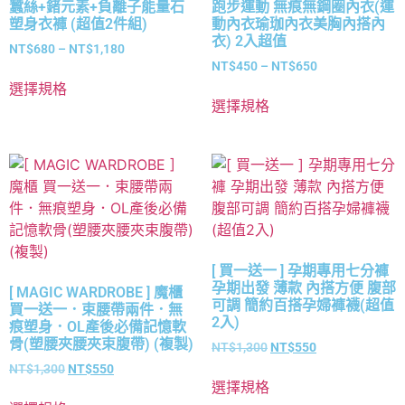
蠶絲+鍺元素+負離子能量石
跑步運動 無痕無鋼圈內衣(運
塑身衣褲 (超值2件組)
動內衣瑜珈內衣美胸內搭內
衣) 2入超值
NT$
680
–
NT$
1,180
NT$
450
–
NT$
650
選擇規格
選擇規格
[ 買一送一 ] 孕期專用七分褲
孕期出發 薄款 內搭方便 腹部
[ MAGIC WARDROBE ] 魔櫃
可調 簡約百搭孕婦褲襪(超值
買一送一．束腰帶兩件．無
2入)
痕塑身．OL產後必備記憶軟
骨(塑腰夾腰夾束腹帶) (複製)
NT$
1,300
NT$
550
NT$
1,300
NT$
550
選擇規格