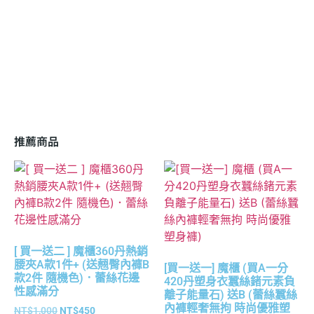
推薦商品
[ 買一送二 ] 魔櫃360丹熱銷
腰夾A款1件+ (送翹臀內褲B
[買一送一] 魔櫃 (買A一分
款2件 隨機色)．蕾絲花邊
420丹塑身衣蠶絲鍺元素負
性感滿分
離子能量石) 送B (蕾絲蠶絲
內褲輕奢無拘 時尚優雅塑
NT$
1,000
NT$
450