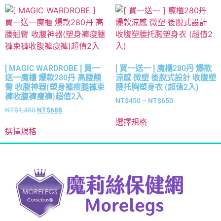
[ MAGIC WARDROBE ] 買一
[ 買一送一 ] 魔櫃280丹 爆款
送一魔櫃 爆款280丹 高腰翹
涼感 微塑 後脫式設計 收腹塑
臀 收腹神器(塑身褲瘦腿褲束
腰托胸塑身衣 (超值2入)
褲收腹褲瘦褲)超值2入
NT$
450
–
NT$
650
NT$
1,400
NT$
688
選擇規格
選擇規格