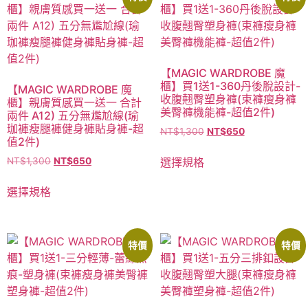
【MAGIC WARDROBE 魔
櫃】買1送1-360丹後脫設計-
【MAGIC WARDROBE 魔
收腹翹臀塑身褲(束褲瘦身褲
櫃】親膚質感買一送一 合計
美臀褲機能褲-超值2件)
兩件 A12) 五分無尷尬線(瑜
珈褲瘦腿褲健身褲貼身褲-超
NT$
1,300
NT$
650
值2件)
選擇規格
NT$
1,300
NT$
650
選擇規格
特價
特價