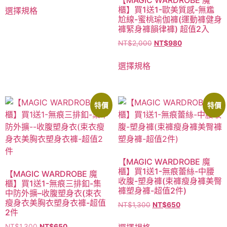
【MAGIC WARDROBE 魔
櫃】買1送1-歐美質感-無尷
選擇規格
尬線-蜜桃瑜伽褲(運動褲健身
褲緊身褲韻律褲) 超值2入
NT$
2,000
NT$
980
選擇規格
特價
特價
【MAGIC WARDROBE 魔
櫃】買1送1-無痕蕾絲-中腰
【MAGIC WARDROBE 魔
收腹-塑身褲(束褲瘦身褲美臀
櫃】買1送1-無痕三排釦-集
褲塑身褲-超值2件)
中防外擴–收腹塑身衣(束衣
瘦身衣美胸衣塑身衣褲-超值
NT$
1,300
NT$
650
2件
NT$
1,300
NT$
650