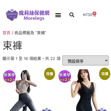
0
NT$
0
分段壓力彈性襪
久站久坐專區
團購力量大
推薦瘦腿襪
5折塑身衣，睡眠襪
首頁
/ 商品標籤為 “束褲”
束褲
顯示第 1 至 16 項結果，共 22 項
特價
特價