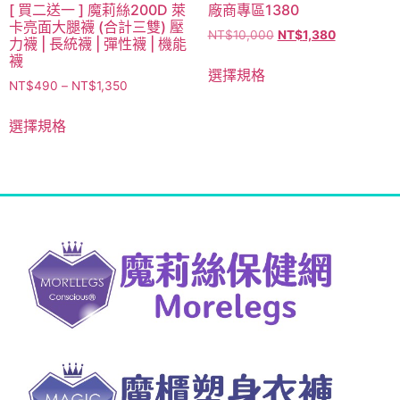
[ 買二送一 ] 魔莉絲200D 萊
廠商專區1380
卡亮面大腿襪 (合計三雙) 壓
NT$
10,000
NT$
1,380
力襪 | 長統襪 | 彈性襪 | 機能
襪
選擇規格
NT$
490
–
NT$
1,350
選擇規格