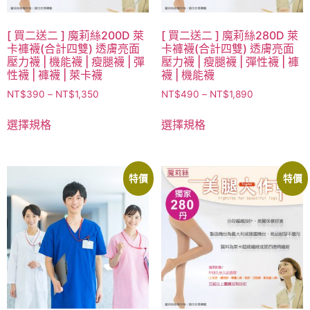
[ 買二送二 ] 魔莉絲200D 萊
[ 買二送二 ] 魔莉絲280D 萊
卡褲襪(合計四雙) 透膚亮面
卡褲襪(合計四雙) 透膚亮面
壓力襪 | 機能襪 | 瘦腿襪 | 彈
壓力襪 | 瘦腿襪 | 彈性襪 | 褲
性襪 | 褲襪 | 萊卡襪
襪 | 機能襪
NT$
390
–
NT$
1,350
NT$
490
–
NT$
1,890
選擇規格
選擇規格
特價
特價