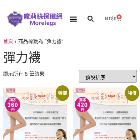
0
NT$
0
首頁
/ 商品標籤為 “彈力襪”
彈力襪
顯示所有 8 筆結果
特價
特價