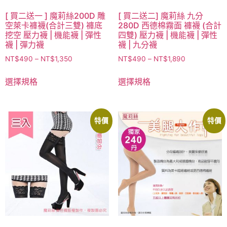
[ 買二送一 ] 魔莉絲200D 雕
[ 買二送二] 魔莉絲 九分
空萊卡褲襪(合計三雙) 褲底
280D 西德棉霧面 褲襪 (合計
挖空 壓力襪 | 機能襪 | 彈性
四雙) 壓力襪 | 機能襪 | 彈性
襪 | 彈力襪
襪 | 九分襪
NT$
490
–
NT$
1,350
NT$
490
–
NT$
1,890
選擇規格
選擇規格
特價
特價