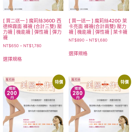
[ 買二送一 ] 魔莉絲360D 西
[ 買一送一 ] 魔莉絲420D 萊
德棉霧面 褲襪 (合計三雙) 壓
卡亮面 褲襪(合計兩雙) 壓力
力襪 | 機能襪 | 彈性襪 | 彈力
襪 | 機能襪 | 彈性襪 | 萊卡襪
襪
NT$
890
–
NT$
1,680
NT$
650
–
NT$
1,780
選擇規格
選擇規格
特價
特價