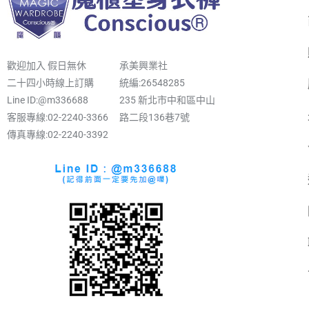
歡迎加入 假日無休
承美興業社
二十四小時線上訂購
統編:26548285
Line ID:@m336688
235 新北市中和區中山
客服專線:02-2240-3366
路二段136巷7號
傳真專線:02-2240-3392