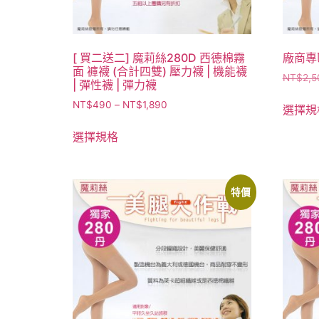
[ 買二送二] 魔莉絲280D 西德棉霧
廠商專區
面 褲襪 (合計四雙) 壓力襪 | 機能襪
NT$
2,5
| 彈性襪 | 彈力襪
NT$
490
–
NT$
1,890
選擇規
選擇規格
特價