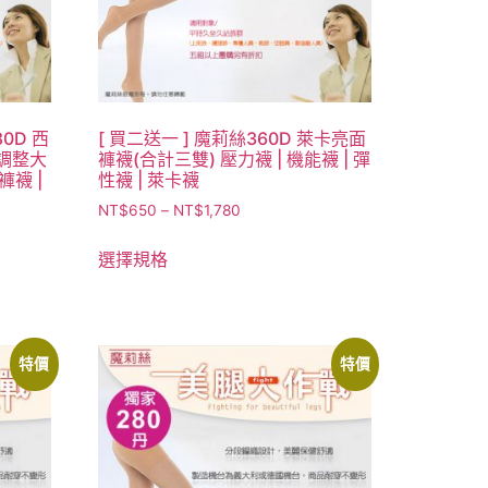
0D 西
[ 買二送一 ] 魔莉絲360D 萊卡亮面
可調整大
褲襪(合計三雙) 壓力襪 | 機能襪 | 彈
褲襪 |
性襪 | 萊卡襪
NT$
650
–
NT$
1,780
選擇規格
特價
特價