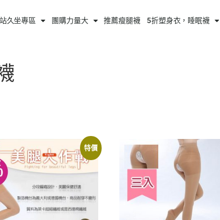
站久坐專區
團購力量大
推薦瘦腿襪
5折塑身衣，睡眠襪
襪
特價