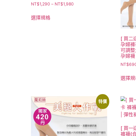
NT$
1,290
–
NT$
1,980
選擇規格
[ 買二
孕婦褲
可調整大
孕婦襪
NT$
69
選擇規
特價
[ 買一
褲襪(合