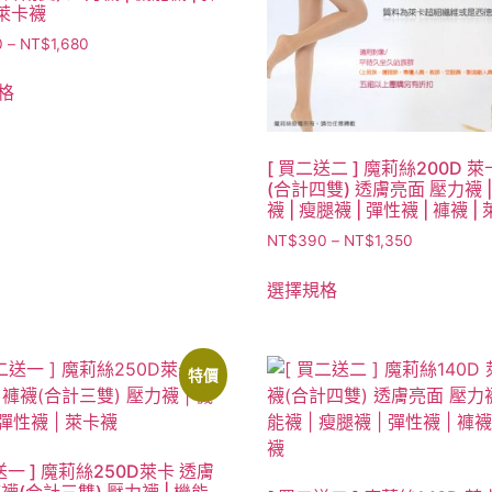
 萊卡襪
0
–
NT$
1,680
格
[ 買二送二 ] 魔莉絲200D 
(合計四雙) 透膚亮面 壓力襪 
襪 | 瘦腿襪 | 彈性襪 | 褲襪 |
NT$
390
–
NT$
1,350
選擇規格
特價
送一 ] 魔莉絲250D萊卡 透膚
襪(合計三雙) 壓力襪 | 機能