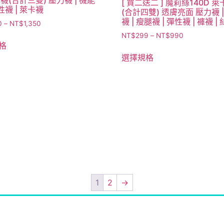
[ 買二送二 ] 魔莉絲140D 
彈性襪 | 萊卡襪
(合計四雙) 透膚亮面 壓力襪 
襪 | 瘦腿襪 | 彈性襪 | 褲襪 |
0
–
NT$
1,350
NT$
299
–
NT$
990
格
選擇規格
1
2
→