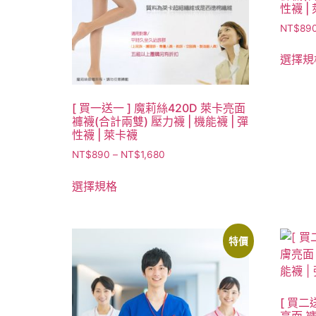
性襪 |
NT$
89
選擇規
[ 買一送一 ] 魔莉絲420D 萊卡亮面
褲襪(合計兩雙) 壓力襪 | 機能襪 | 彈
性襪 | 萊卡襪
NT$
890
–
NT$
1,680
選擇規格
特價
[ 買二
亮面 褲