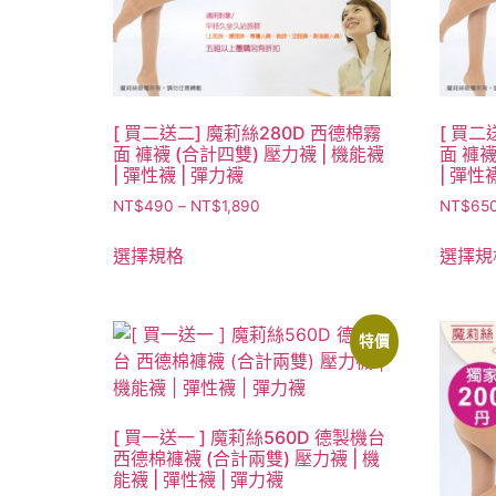
[ 買二送二] 魔莉絲280D 西德棉霧
[ 買二
面 褲襪 (合計四雙) 壓力襪 | 機能襪
面 褲襪
| 彈性襪 | 彈力襪
| 彈性
NT$
490
–
NT$
1,890
NT$
65
選擇規格
選擇規
特價
[ 買一送一 ] 魔莉絲560D 德製機台
西德棉褲襪 (合計兩雙) 壓力襪 | 機
能襪 | 彈性襪 | 彈力襪