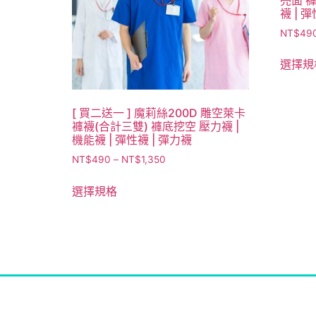
襪 | 
NT$
49
選擇規
[ 買二送一 ] 魔莉絲200D 雕空萊卡
褲襪(合計三雙) 褲底挖空 壓力襪 |
機能襪 | 彈性襪 | 彈力襪
NT$
490
–
NT$
1,350
選擇規格