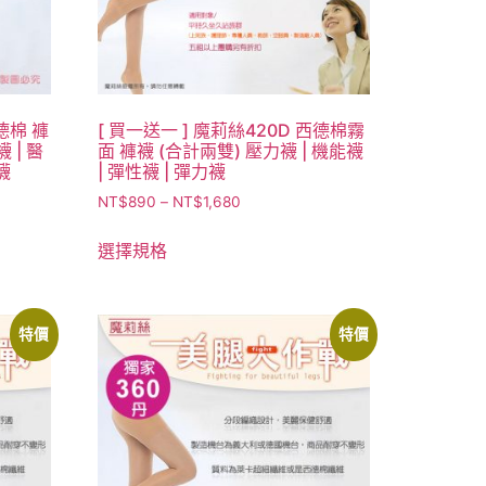
德棉 褲
[ 買一送一 ] 魔莉絲420D 西德棉霧
 | 醫
面 褲襪 (合計兩雙) 壓力襪 | 機能襪
襪
| 彈性襪 | 彈力襪
NT$
890
–
NT$
1,680
選擇規格
特價
特價