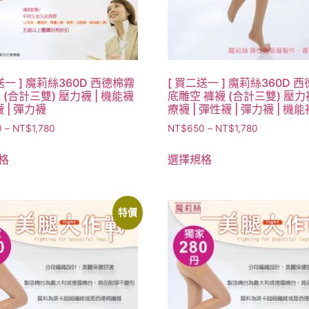
送一 ] 魔莉絲360D 西德棉霧
[ 買二送一 ] 魔莉絲360D 西
 (合計三雙) 壓力襪 | 機能襪
底雕空 褲襪 (合計三雙) 壓力襪
襪 | 彈力襪
療襪 | 彈性襪 | 彈力襪 | 機能
0
–
NT$
1,780
NT$
650
–
NT$
1,780
格
選擇規格
特價