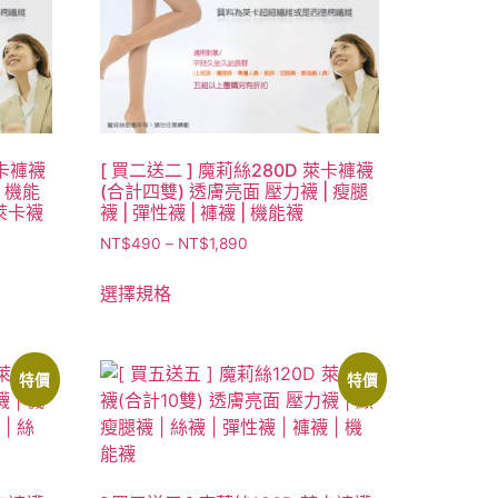
萊卡褲襪
[ 買二送二 ] 魔莉絲280D 萊卡褲襪
| 機能
(合計四雙) 透膚亮面 壓力襪 | 瘦腿
 萊卡襪
襪 | 彈性襪 | 褲襪 | 機能襪
NT$
490
–
NT$
1,890
選擇規格
特價
特價