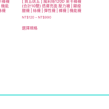
萊卡褲襪
[ 買五送五 ] 魔莉絲120D 萊卡褲襪
| 機能
(合計10雙) 透膚亮面 壓力襪 | 顯瘦
 絲襪
腿襪 | 絲襪 | 彈性襪 | 褲襪 | 機能襪
NT$
120
–
NT$
990
選擇規格