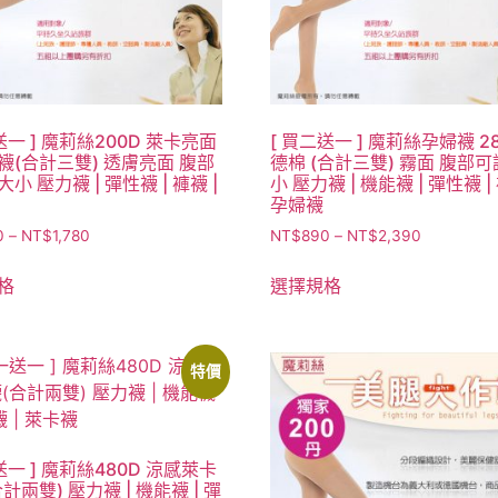
送一 ] 魔莉絲200D 萊卡亮面
[ 買二送一 ] 魔莉絲孕婦襪 28
襪(合計三雙) 透膚亮面 腹部
德棉 (合計三雙) 霧面 腹部
小 壓力襪 | 彈性襪 | 褲襪 |
小 壓力襪 | 機能襪 | 彈性襪 | 
孕婦襪
0
–
NT$
1,780
NT$
890
–
NT$
2,390
格
選擇規格
特價
送一 ] 魔莉絲480D 涼感萊卡
計兩雙) 壓力襪 | 機能襪 | 彈