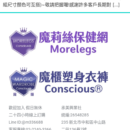
組尺寸顏色可互搭)~敬請把握囉!感謝許多客戶長期對 […]
歡迎加入 假日無休
承美興業社
二十四小時線上訂購
統編:26548285
Line ID:@m336688
235 新北市中和區中山路
客服專線:02-2240-3366
二段136巷7號