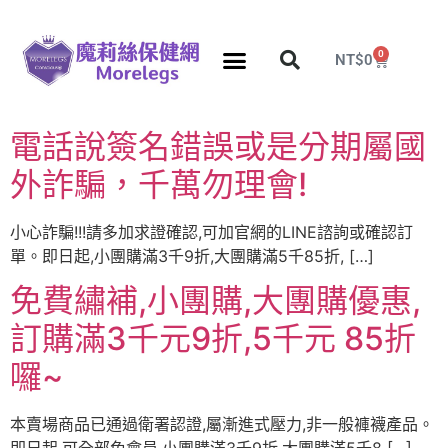
0
NT$
0
分段壓力彈性襪
久站久坐專區
團購力量大
推薦瘦腿襪
5折塑身衣，睡眠襪
電話說簽名錯誤或是分期屬國
外詐騙，千萬勿理會!
小心詐騙!!!請多加求證確認,可加官網的LINE諮詢或確認訂
單。即日起,小團購滿3千9折,大團購滿5千85折, […]
免費繡補,小團購,大團購優惠,
訂購滿3千元9折,5千元 85折
囉~
本賣場商品已通過衛署認證,屬漸進式壓力,非一般褲襪產品。