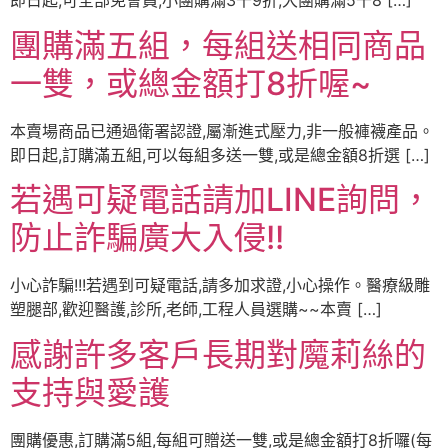
即日起,可全部免會員,小團購滿3千9折,大團購滿5千8 […]
團購滿五組，每組送相同商品
一雙，或總金額打8折喔~
本賣場商品已通過衛署認證,屬漸進式壓力,非一般褲襪產品。
即日起,訂購滿五組,可以每組多送一雙,或是總金額8折選 […]
若遇可疑電話請加LINE詢問，
防止詐騙廣大入侵!!
小心詐騙!!!若遇到可疑電話,請多加求證,小心操作。醫療級雕
塑腿部,歡迎醫護,診所,老師,工程人員選購~~本賣 […]
感謝許多客戶長期對魔莉絲的
支持與愛護
團購優惠,訂購滿5組,每組可贈送一雙,或是總金額打8折囉(每