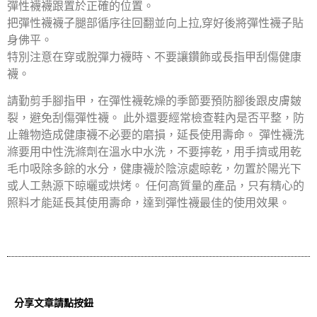
彈性襪襪跟置於正確的位置。
把彈性襪襪子腿部循序往回翻並向上拉,穿好後將彈性襪子貼
身佛平。
特別注意在穿或脫彈力襪時、不要讓鑽飾或長指甲刮傷健康
襪。
請勤剪手腳指甲，在彈性襪乾燥的季節要預防腳後跟皮膚皴
裂，避免刮傷彈性襪。 此外還要經常檢查鞋內是否平整，防
止雜物造成健康襪不必要的磨損，延長使用壽命。 彈性襪洗
滌要用中性洗滌劑在溫水中水洗，不要擰乾，用手擠或用乾
毛巾吸除多餘的水分，健康襪於陰涼處晾乾，勿置於陽光下
或人工熱源下晾曬或烘烤。 任何高質量的產品，只有精心的
照料才能延長其使用壽命，達到彈性襪最佳的使用效果。
分享文章請點按鈕