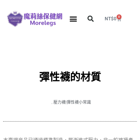
0
NT$
0
分段壓力彈性襪
久站久坐專區
團購力量大
推薦瘦腿襪
5折塑身衣，睡眠襪
彈性襪的材質
,
壓力襪|彈性襪小常識