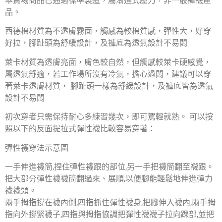
本賣場商品已通過標準製造，屬漸進式壓力，非一般褲襪產
品。
西德棉材質為不透膚霧面，觸感為較棉質感，彈性大，好穿
好拉，腳趾頭為舒緩設計，及褲底為透氣設計不易悶
萊卡材質為透膚亮面，膚色較自然，但觸感較萊卡硬感覺，
屬透氣舒適，若工作場所沒有冷氣，擔心過悶，建議可以穿
著萊卡透膚材質， 腳趾頭一樣為舒緩設計，及褲底皆為透氣
設計不易悶
初次穿者只需保持耐心多練習幾次，即可駕輕就熟。 可以按
照以下的反面提拉式彈性襪比較容易穿著：
彈性襪穿法示意圖
一手伸進襪筒,捏住彈性襪跟的部位,另一手把襪筒翻至襪跟。
把大部分彈性襪襪筒翻過來、展順,以便腳能輕鬆地伸進彈力
襪襪頭。
兩手拇指撐在襪內側,四指抓住彈性襪身,把腳伸入襪內,兩手拇
指向外撐緊襪子,四指與拇指協調把彈性襪襪子拉向踝部,並把