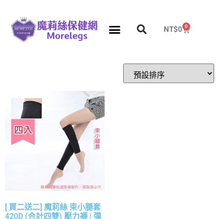
0
NT$
0
分段壓力彈性襪
久站久坐專區
團購力量大
推薦瘦腿襪
5折塑身衣，睡眠襪
[ 買二送二] 魔莉絲 束小腿套
420D (合計四雙) 壓力襪 | 彈