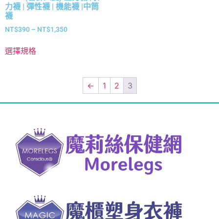
力襪 | 彈性襪 | 機能襪 |中筒
襪
NT$
390
–
NT$
1,350
選擇規格
←
1
2
3