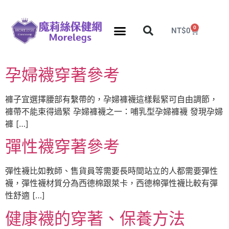
0
NT$
0
分段壓力彈性襪
久站久坐專區
團購力量大
推薦瘦腿襪
5折塑身衣，睡眠襪
孕婦襪穿著參考
褲子宜選擇腰部有繫帶的，孕婦褲襪這樣鬆緊可自由調節，
褲帶不能束得過緊 孕婦褲襪之一：哺乳型孕婦褲襪 發現孕婦
褲 […]
彈性襪穿著參考
彈性襪比如教師、售貨員等需要長時間站立的人都需要彈性
襪，彈性襪材質分為西德棉跟萊卡，西德棉彈性襪比較有彈
性舒適 […]
健康襪的穿著、保養方法