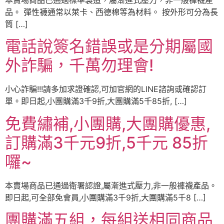
品。 彈性襪通常以萊卡、西德棉等為材料。 按外形可分為長
筒 […]
電話說簽名錯誤或是分期屬國
外詐騙，千萬勿理會!
小心詐騙!!!請多加求證確認,可加官網的LINE諮詢或確認訂
單。即日起,小團購滿3千9折,大團購滿5千85折, […]
免費繡補,小團購,大團購優惠,
訂購滿3千元9折,5千元 85折
囉~
本賣場商品已通過衛署認證,屬漸進式壓力,非一般褲襪產品。
即日起,可全部免會員,小團購滿3千9折,大團購滿5千8 […]
團購滿五組，每組送相同商品