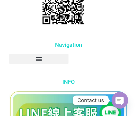
Navigation
INFO
Contact us
Open c