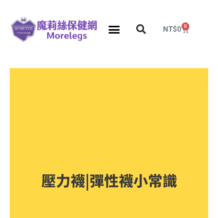
0
NT$
0
壓力襪|彈性襪小常識